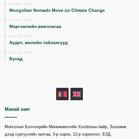
10 сар 9, 2023
Mongolian Nomads Move on Climate Change
10 сар 8, 2023
Мэргэжлийн ажиллагаа
8 сар 20, 2023
Аудит, жилийн тайлангууд
8 сар 20, 2023
Бусад
MN
EN
Манай хаяг
Монголын Бэлчээрийн Менежментийн Холбооны байр, Зохиомж
дээд сургуулийн залгаа, 3-р хороо, 12-р хороолол, БЗД,