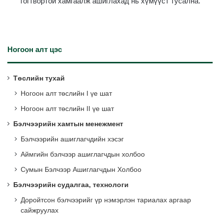
тогтвортой хамгаалж ашиглахад нь хүмүүст тусална.
Ногоон алт цэс
Төслийн тухай
Ногоон алт төслийн I үе шат
Ногоон алт төслийн II үе шат
Бэлчээрийн хамтын менежмент
Бэлчээрийн ашиглагчдийн хэсэг
Аймгийн бэлчээр ашиглагчдын холбоо
Сумын Бэлчээр Ашиглагчдын Холбоо
Бэлчээрийн судалгаа, технологи
Доройтсон бэлчээрийг үр нэмэрлэн тариалах аргаар
сайжруулах