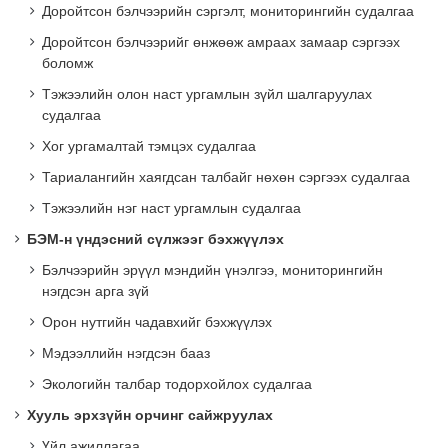
Доройтсон бэлчээрийн сэргэлт, мониторингийн судалгаа
Доройтсон бэлчээрийг өнжөөж амраах замаар сэргээх
боломж
Тэжээлийн олон наст ургамлын зүйл шалгаруулах
судалгаа
Хог ургамалтай тэмцэх судалгаа
Тариалангийн хаягдсан талбайг нөхөн сэргээх судалгаа
Тэжээлийн нэг наст ургамлын судалгаа
БЭМ-н үндэсний сүлжээг бэхжүүлэх
Бэлчээрийн эрүүл мэндийн үнэлгээ, мониторингийн
нэгдсэн арга зүй
Орон нутгийн чадавхийг бэхжүүлэх
Мэдээллийн нэгдсэн бааз
Экологийн талбар тодорхойлох судалгаа
Хууль эрхзүйн орчинг сайжруулах
Үйл ажиллагаа