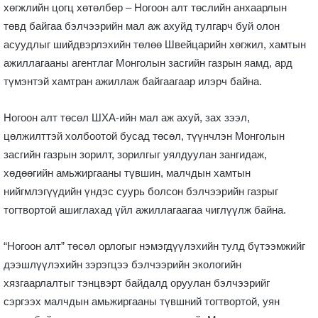
хөгжлийн цогц хөтөлбөр – Ногоон алт төслийн анхаарлын
төвд байгаа бэлчээрийн мал аж ахуйд тулгарч буй олон
асуудлыг шийдвэрлэхийн төлөө Швейцарийн хөгжил, хамтын
ажиллагааны агентлаг Монголын засгийн газрын яамд, ард
түмэнтэй хамтран ажиллаж байгаагаар илэрч байна.
Ногоон алт төсөл ШХА-ийн мал аж ахуй, зах зээл,
цөлжилттэй холбоотой бусад төсөл, түүнчлэн Монголын
засгийн газрын зорилт, зорилгыг уялдуулан зангидаж,
хөдөөгийн амьжиргааны түвшин, малчдын хамтын
нийгмлэгүүдийн үндэс суурь болсон бэлчээрийн газрыг
тогтвортой ашиглахад үйл ажиллагаагаа чиглүүлж байна.
“Ногоон алт” төсөл орлогыг нэмэгдүүлэхийн тулд бүтээмжийг
дээшлүүлэхийн зэрэгцээ бэлчээрийн экологийн
хязгаарлалтыг тэнцвэрт байдалд оруулан бэлчээрийг
сэргээх малчдын амьжиргааны түвшний тогтвортой, уян