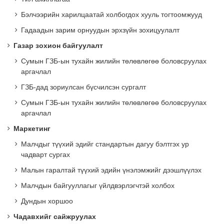
Бэлчээрийн харилцаатай холбогдох хууль тогтоомжууд
Гадаадын зарим орнуудын эрхзүйн зохицуулалт
Газар зохион байгуулалт
Сумын ГЗБ-ын тухайн жилийн төлөвлөгөө боловсруулах
аргачлал
ГЗБ-дад зориулсан бүсчилсэн сургалт
Сумын ГЗБ-ын тухайн жилийн төлөвлөгөө боловсруулах
аргачлал
Маркетинг
Малчдыг түүхий эдийг стандартын дагуу бэлтгэх ур
чадварт сургах
Малын гаралтай түүхий эдийн үнэлэмжийг дээшлүүлэх
Малчдын байгууллагыг үйлдвэрлэгчтэй холбох
Дундын хоршоо
Чадавхийг сайжруулах