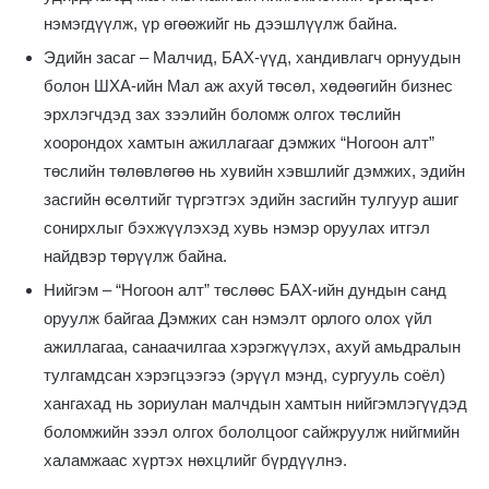
нэмэгдүүлж, үр өгөөжийг нь дээшлүүлж байна.
Эдийн засаг – Малчид, БАХ-үүд, хандивлагч орнуудын
болон ШХА-ийн Мал аж ахуй төсөл, хөдөөгийн бизнес
эрхлэгчдэд зах зээлийн боломж олгох төслийн
хоорондох хамтын ажиллагааг дэмжих “Ногоон алт”
төслийн төлөвлөгөө нь хувийн хэвшлийг дэмжих, эдийн
засгийн өсөлтийг түргэтгэх эдийн засгийн тулгуур ашиг
сонирхлыг бэхжүүлэхэд хувь нэмэр оруулах итгэл
найдвэр төрүүлж байна.
Нийгэм – “Ногоон алт” төслөөс БАХ-ийн дундын санд
оруулж байгаа Дэмжих сан нэмэлт орлого олох үйл
ажиллагаа, санаачилгаа хэрэгжүүлэх, ахуй амьдралын
тулгамдсан хэрэгцээгээ (эрүүл мэнд, сургууль соёл)
хангахад нь зориулан малчдын хамтын нийгэмлэгүүдэд
боломжийн зээл олгох бололцоог сайжруулж нийгмийн
халамжаас хүртэх нөхцлийг бүрдүүлнэ.