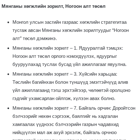
Мянганы хөгжлийн зорилт, Ногоон алт төсөл
Монгол улсын засгийн газраас хөгжлийн стратегитаа
тусгаж авсан Мянганы хөгжлийн зорилтуудыг “Ногоон
алт” төсөл дэмжинэ.
Мянганы хөгжлийн зорилт – 1. Ядууралтай тэмцэх:
Ногоон алт төсөл орлого нэмэгдүүлэх, ядуурлыг
бууруулахад туслах бусад үйл ажиллагааг явуулна.
Мянганы хөгжлийн зорилт – 3. Хүйсийн харьцаа:
Төслийн багийнхан болон түншүүд эмэгтэйчүүд алив
үйл ажиллагаанд тэгш эрхтэйгээр, чөлөөтэй оролцоно
гэдгийг ухамсарлан ойлгож, хүлээн авах болно.
Мянганы хөгжлийн зорилт – 7. Байгаль орчин: Доройтсон
бэлчээрийг нөхөн сэргээж, баялгийг нь хадгалан
хамгаалах үүднээс бэлчээрийн газрын чадавхид
нийцүүлэн мал аж ахуй эрхэлж, байгаль орчноо