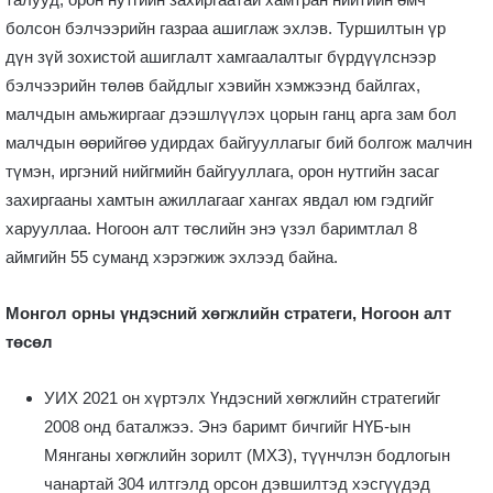
болсон бэлчээрийн газраа ашиглаж эхлэв. Туршилтын үр
дүн зүй зохистой ашиглалт хамгаалалтыг бүрдүүлснээр
бэлчээрийн төлөв байдлыг хэвийн хэмжээнд байлгах,
малчдын амьжиргааг дээшлүүлэх цорын ганц арга зам бол
малчдын өөрийгөө удирдах байгууллагыг бий болгож малчин
түмэн, иргэний нийгмийн байгууллага, орон нутгийн засаг
захиргааны хамтын ажиллагааг хангах явдал юм гэдгийг
харууллаа. Ногоон алт төслийн энэ үзэл баримтлал 8
аймгийн 55 суманд хэрэгжиж эхлээд байна.
Монгол орны үндэсний хөгжлийн стратеги, Ногоон алт
төсөл
УИХ 2021 он хүртэлх Үндэсний хөгжлийн стратегийг
2008 онд баталжээ. Энэ баримт бичгийг НҮБ-ын
Мянганы хөгжлийн зорилт (МХЗ), түүнчлэн бодлогын
чанартай 304 илтгэлд орсон дэвшилтэд хэсгүүдэд