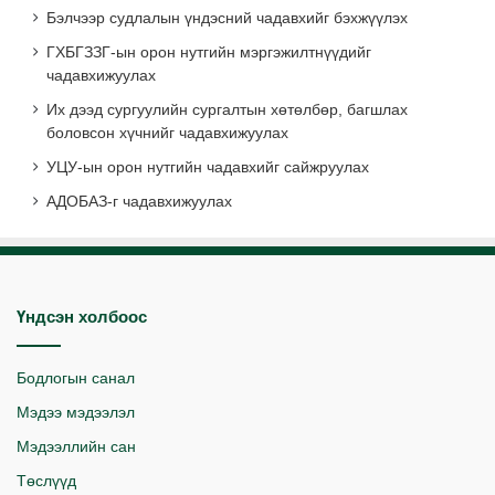
Бэлчээр судлалын үндэсний чадавхийг бэхжүүлэх
ГХБГЗЗГ-ын орон нутгийн мэргэжилтнүүдийг
чадавхижуулах
Их дээд сургуулийн сургалтын хөтөлбөр, багшлах
боловсон хүчнийг чадавхижуулах
УЦУ-ын орон нутгийн чадавхийг сайжруулах
АДОБАЗ-г чадавхижуулах
Үндсэн холбоос
Бодлогын санал
Мэдээ мэдээлэл
Мэдээллийн сан
Төслүүд