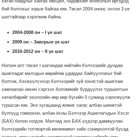
хатан байдлыг хангах нөхцөл, чадавхийг Монголын иргэдэд
бий болгохыг зорьж байгаа юм. Төсөл 2004 оноос эхлэн 3 үе
шаттайгаар хэрэгжиж байна.
2004-2008 он – I үе шат
2009 он – Завсрын үе шат
2010-2012 он – II үе шат
Ногоон алт төсөл I шатандаа нийтийн бэлчээрийг дундаа
ашигладаг малчдын өөрийгөө удирдах байгууллагыг бий
болгож, бэхжүүлснээр бэлчээрийг зүй зохистой ашиглаж
хамгаалан нөхөн сэргээх боломжийг бүрдүүлэх туршилтын
хөтөлбөрийг экологийн өөр өөр бүсийн 5 суманд хэрэгжүүлж
туршсан юм. Энэ хугацаанд жижиг, хагас албан шинжтэй
бүлгүүд томоохон, албан ёсны Бэлчээр Ашиглагчдын Хэсэг
(БАХ) болон нэгдэв. Малчид энэ БАХ-үүдээр дамжуулан
бэлчээрийн тогтвортой менежмент хийх сонирхолтой бусад
талууд, орон нутгийн захиргаатай хамтран нийтийн өмч