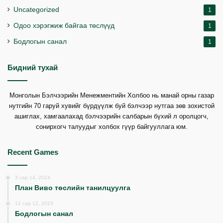
Uncategorized
1
Одоо хэрэгжиж байгаа төслүүд
1
Бодлогын санал
1
Бидний тухай
Монголын Бэлчээрийн Менежментийн Холбоо нь манай орны газар
нутгийн 70 гаруй хувийг бүрдүүлж буй бэлчээр нутгаа зөв зохистой
ашиглах, хамгаалахад бэлчээрийн салбарын бүхий л оролцогч,
сонирхогч талуудыг холбох гүүр байгууллага юм.
Recent Games
3 сар 14, 2024
План Виво төслийн танилцуулга
12 сар 12, 2023
Бодлогын санал