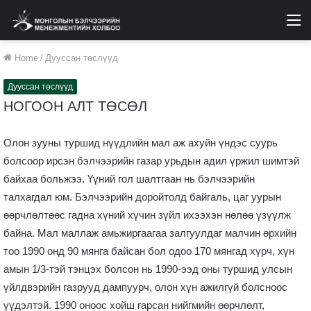
M
Home
/
Дууссан төслүүд
Дууссан төслүүд
НОГООН АЛТ ТӨСӨЛ
Олон зууны туршид нүүдлийн мал аж ахуйн үндэс суурь
болсоор ирсэн бэлчээрийн газар урьдын адил үржил шимтэй
байхаа больжээ. Үүний гол шалтгаан нь бэлчээрийн
талхагдал юм. Бэлчээрийн доройтолд байгаль, цаг уурын
өөрчлөлтөөс гадна хүний хүчин зүйл ихээхэн нөлөө үзүүлж
байна. Мал маллаж амьжиргаагаа залгуулдаг малчин өрхийн
тоо 1990 онд 90 мянга байсан бол одоо 170 мянгад хүрч, хүн
амын 1/3-тэй тэнцэх болсон нь 1990-ээд оны туршид улсын
үйлдвэрийн газрууд дампуурч, олон хүн ажилгүй болсноос
үүдэлтэй. 1990 оноос хойш гарсан нийгмийн өөрчлөлт,