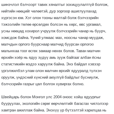
шинэчлэл бэлчээрт тавих хяналтыг зохицуулалтгүй болгож,
нийтийн нөөцийг чөлөөтэй, дур зоргоор ашиглуулахад
хүргэсэн юм. Хэт олон тооны малтай болж бэлчээрийн
тэжээлийн төлөө өрсөлдөх болсон нь хөрс, өвс ургамал,
усны нөөцөд хохирол учруулж бэлчээрийн чанар нь буурч,
хомсдож байна. Үүний улмаас мах, ноосны чанар муудаж,
малчдын орлого буурснаар малчид буурсан орлогоо
малынхаа тоог өсгөх замаар нөхөх болов. Таван малчин
өрхийн хоёр нь ядуу зүдүү амь зууж байгааг албан ёсны
статистикийн мэдээ харуулж байна. Энэ байдал хэвээр
үргэлжилбэл улам олон малчин өрхийг ядууралд түлхэн
оруулж, үндэсний хүнсний аюулгүй байдлыг бусниулж,
бэлчээрийн газрыг цөл болгон хувиргах болно.
Швейцарь болон Монгол улс 2004 оноос хойш ядуурлыг
бууруулах, экологийн сөрөг өөрчлөлтийг багасгах чиглэлээр
хамтран ажиллаж байна. Энэхүү үр бүтээлтэй харилцаа нь