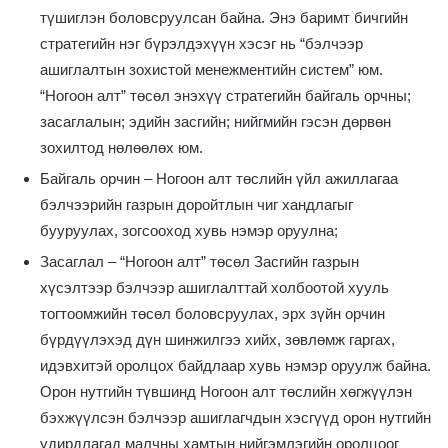
түшиглэн боловсруулсан байна. Энэ баримт бичгийн
стратегийн нэг бүрэлдэхүүн хэсэг нь “бэлчээр
ашиглалтын зохистой менежментийн систем” юм.
“Ногоон алт” төсөл энэхүү стратегийн байгаль орчны;
засаглалын; эдийн засгийн; нийгмийн гэсэн дөрвөн
зохилтод нөлөөлөх юм.
Байгаль орчин – Ногоон алт төслийн үйл ажиллагаа
бэлчээрийн газрын доройтлын чиг хандлагыг
бууруулах, зогсооход хувь нэмэр оруулна;
Засаглал – “Ногоон алт” төсөл Засгийн газрын
хүсэлтээр бэлчээр ашиглалттай холбоотой хууль
тогтоомжийн төсөл боловсруулах, эрх зүйн орчин
бүрдүүлэхэд дүн шинжилгээ хийх, зөвлөмж гаргах,
идэвхитэй оролцох байдлаар хувь нэмэр оруулж байна.
Орон нутгийн түвшинд Ногоон алт төслийн хөгжүүлэн
бэхжүүлсэн бэлчээр ашиглагчдын хэсгүүд орон нутгийн
удирдлагад малчны хамтын нийгэмлэгийн оролцоог