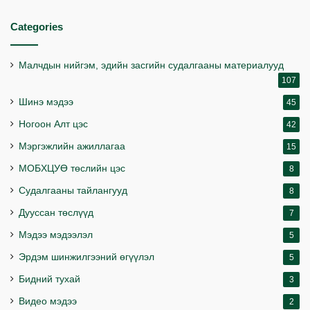
Categories
Малчдын нийгэм, эдийн засгийн судалгааны материалууд
107
Шинэ мэдээ
45
Ногоон Алт цэс
42
Мэргэжлийн ажиллагаа
15
МОБХЦУӨ төслийн цэс
8
Судалгааны тайлангууд
8
Дууссан төслүүд
7
Мэдээ мэдээлэл
5
Эрдэм шинжилгээний өгүүлэл
5
Бидний тухай
3
Видео мэдээ
2