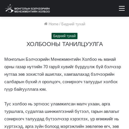
M
Home
/
Бидний тухай
Бидний тухай
ХОЛБООНЫ ТАНИЛЦУУЛГА
Монголын Бэлчээрийн Менежментийн Холбоо нь манай
орны газар нутгийн 70 гаруй хувийг бүрдүүлж буй бэлчээр
нутгаа зөв зохистой ашиглах, хамгаалахад бэлчээрийн
салбарын бүхий л оролцогч, сонирхогч талуудыг холбох
гүүр байгууллага юм.
Тус холбоо нь эртнээс уламжилсан малч ухаан, арга
туршлага, судалгаа шинжилгээний бүтээл, гарын авлагыг
сонирхогч талуудад бүтээлчээр хэрэглэх, үр өгөөжийг нь
хүртэхэд, арга зүйн болоод мэргэжлийн зөвлөгөө өгч, зөв