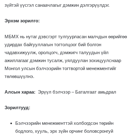
зүйтэй үүсгэл санаачлагыг дэмжин дэлгэрүүлдэг.
Эрхэм зорилго:
МБМХ нь нутаг дэвсгэрт тулгуурласан малчдын өөрийгөө
удирдах байгууллагын тогтолцоог бий болгон
чадавхижуулж, оролцогч, дэмжигч талуудын үйл
ажиллагааг дэмжин тусалж, уялдуулан зохицуулснаар
Монгол улсын бэлчээрийн тогтвортой менежментийг
төлөвшүүлнэ.
Алсын хараа:
Эрүүл бэлчээр – Баталгаат амьдрал
Зорилтууд:
Бэлчээрийн менежменттэй холбогдсон төрийн
бодлого, хууль, эрх зүйн орчинг боловсронгуй