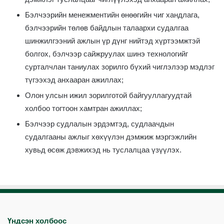
Бэлчээрийн менежментийн өнөөгийн чиг хандлага,
бэлчээрийн төлөв байдлын талаархи судалгаа
шинжилгээний ажлын үр дүнг нийтэд хүртээмжтэй
болгох, бэлчээр сайжруулах шинэ технологийг
сурталчлан таниулах зорилго бүхий чиглэлээр мэдлэг
түгээхэд анхааран ажиллах;
Олон улсын ижил зорилготой байгууллагуудтай
холбоо тогтоон хамтран ажиллах;
Бэлчээр судлалын эрдэмтэд, судлаачдын
судалгааны ажлыг хөхүүлэн дэмжиж мэргэжлийн
хувьд өсөж дэвжихэд нь туслалцаа үзүүлэх.
Үндсэн холбоос