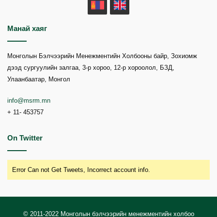
MN
EN
Манай хаяг
Монголын Бэлчээрийн Менежментийн Холбооны байр, Зохиомж
дээд сургуулийн залгаа, 3-р хороо, 12-р хороолол, БЗД,
Улаанбаатар, Монгол
info@msrm.mn
+ 11- 453757
On Twitter
Error Can not Get Tweets, Incorrect account info.
© 2011-2022 Монголын бэлчээрийн менежментийн холбоо