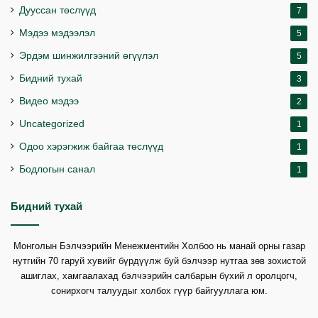
Дууссан төслүүд
7
Мэдээ мэдээлэл
5
Эрдэм шинжилгээний өгүүлэл
5
Бидний тухай
3
Видео мэдээ
2
Uncategorized
1
Одоо хэрэгжиж байгаа төслүүд
1
Бодлогын санал
1
Бидний тухай
Монголын Бэлчээрийн Менежментийн Холбоо нь манай орны газар
нутгийн 70 гаруй хувийг бүрдүүлж буй бэлчээр нутгаа зөв зохистой
ашиглах, хамгаалахад бэлчээрийн салбарын бүхий л оролцогч,
сонирхогч талуудыг холбох гүүр байгууллага юм.