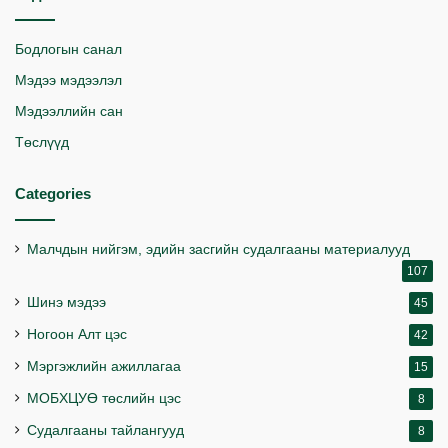
Бодлогын санал
Мэдээ мэдээлэл
Мэдээллийн сан
Төслүүд
Categories
Малчдын нийгэм, эдийн засгийн судалгааны материалууд
107
Шинэ мэдээ
45
Ногоон Алт цэс
42
Мэргэжлийн ажиллагаа
15
МОБХЦУӨ төслийн цэс
8
Судалгааны тайлангууд
8