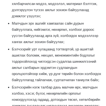
хялбарчилсан мэдээ, мэдээлэл, материал бэлтгэж,
дэлгэрүүлэн түгээх ажлыг зохион байгуулахад
дэмжлэг үзүүлэх;
Малчдын эрх ашгийг хамгаалах сайн дурын
байгууллага, нийгэмлэг, нөхөрлөл, холбоог дороос
үүсгэн байгуулахад арга зүй, холбогдох мэдээллээр
хангах ажлыг зохион байгуулах;
Бэлчээрийг урт хугацаанд тогтвортой, үр ашигтай
ашиглах боломж, нөхцөл, менежментийн бодлогыг
тодорхойлоход чиглэгдсэн судалгаа шинжилгээний
ажлыг салбарын эрдэмтэн судлаачдын
оролцоотойгоор хийж, үр дүнг төрийн болон холбогдох
байгууллагад тайлагнаж, сурталчилан таниулж байх;
Бэлчээрийн нэгж талбар дахь малчин өрх, малчдын
холбоо, хэсэг, бүлэг, нөхөрлөлийн орлогыг
нэмэгдүүлэхэд гадаад, дотоодын төсөл, хөтөлбөрийн
дэмжлэг туслалцааг чиглүүлэхэд анхааран ажиллах;