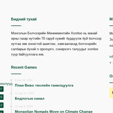
Бидний тухай
М
Монголын Бэлчээрийн Менежментийн Холбоо нь манай
М
орны газар нутгийн 70 гаруй хувийг бүрдүүлж буй бэлчээр
Зо
нутгаа зөв зохистой ашиглах, хамгаалахад бэлчээрийн
хо
салбарын бүхий л оролцогч, сонирхогч талуудыг холбох
гүүр байгууллага юм.
i
+ 
Recent Games
O
3 сар 14, 2024
риалууд
План Виво төслийн танилцуулга
07
12 сар 12, 2023
45
Бодлогын санал
42
10 сар 9, 2023
Mongolian Nomads Move on Climate Change