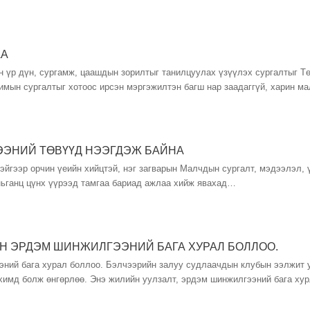
АА
н үр дүн, сургамж, цаашдын зорилтыг танилцуулах үзүүлэх сургалтыг Т
химын сургалтыг хотоос ирсэн мэргэжилтэн багш нар заадаггүй, харин 
ГЭЭНИЙ ТӨВҮҮД НЭЭГДЭЖ БАЙНА
эйгээр орчин үеийн хийцтэй, нэг загварын Малчдын сургалт, мэдээлэл, 
ньганц цүнх үүрээд тамгаа бариад ажлаа хийж явахад…
Н ЭРДЭМ ШИНЖИЛГЭЭНИЙ БАГА ХУРАЛ БОЛЛОО.
ний бага хурал боллоо. Бэлчээрийн залуу судлаачдын клубын ээлжит у
химд болж өнгөрлөө. Энэ жилийн уулзалт, эрдэм шинжилгээний бага ху