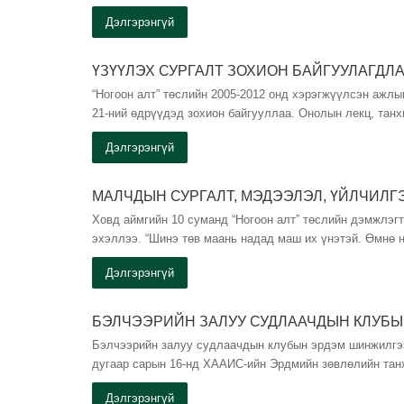
Дэлгэрэнгүй
ҮЗҮҮЛЭХ СУРГАЛТ ЗОХИОН БАЙГУУЛАГДЛ
“Ногоон алт” төслийн 2005-2012 онд хэрэгжүүлсэн ажлы
21-ний өдрүүдэд зохион байгууллаа. Онолын лекц, тан
Дэлгэрэнгүй
МАЛЧДЫН СУРГАЛТ, МЭДЭЭЛЭЛ, ҮЙЛЧИЛ
Ховд аймгийн 10 суманд “Ногоон алт” төслийн дэмжлэгт
эхэллээ. “Шинэ төв маань надад маш их үнэтэй. Өмнө 
Дэлгэрэнгүй
БЭЛЧЭЭРИЙН ЗАЛУУ СУДЛААЧДЫН КЛУБЫ
Бэлчээрийн залуу судлаачдын клубын эрдэм шинжилгээ
дугаар сарын 16-нд ХААИС-ийн Эрдмийн зөвлөлийн тан
Дэлгэрэнгүй