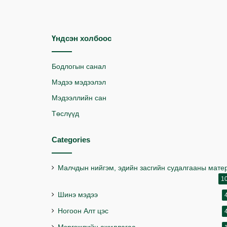
Үндсэн холбоос
Бодлогын санал
Мэдээ мэдээлэл
Мэдээллийн сан
Төслүүд
Categories
Малчдын нийгэм, эдийн засгийн судалгааны мате
1
Шинэ мэдээ
Ногоон Алт цэс