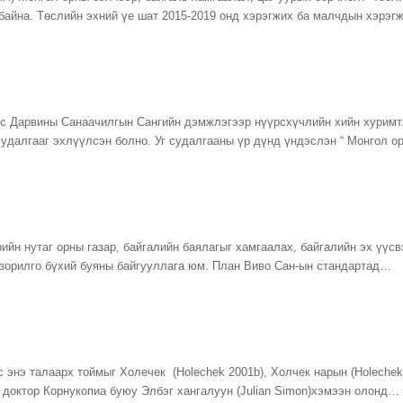
 байна. Төслийн эхний үе шат 2015-2019 онд хэрэгжих ба малчдын хэр
с Дарвины Санаачилгын Сангийн дэмжлэгээр нүүрсхүчлийн хийн хуримт
удалгааг эхлүүлсэн болно. Уг судалгааны үр дүнд үндэслэн “ Монгол о
ийн нутаг орны газар, байгалийн баялагыг хамгаалах, байгалийн эх үүсв
 зорилго бүхий буяны байгууллага юм. План Виво Сан-ын стандартад…
 энэ талаарх тоймыг Холечек (Holechek 2001b), Холчек нарын (Holechek 
), доктор Корнукопиа буюу Элбэг хангалуун (Julian Simon)хэмээн олонд…