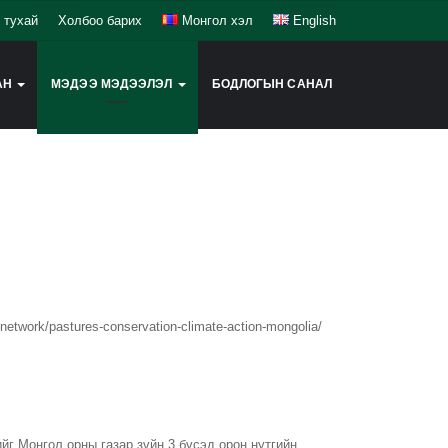
 тухай
Холбоо барих
Монгол хэл
English
АН
МЭДЭЭ МЭДЭЭЛЭЛ
БОДЛОГЫН САНАЛ
twork/pastures-conservation-climate-action-mongolia/
г Монгол орны газар зүйн 3 бүсэд орон нутгийн