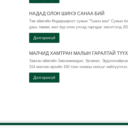
НАДАД ОЛОН ШИНЭ САНАА БИЙ
Төв аймгийн Өндөрширээт сумын “Түмэн мал” Сумын бэ
дахь төвөөс жил бүр олон улсад гаргадаг эмхэтгэлд 20
Дэлгэрэнгүй
МАЛЧИД ХАМТРАН МАЛЫН ГАРАЛТАЙ ТҮҮХ
Завхан аймгийн Завханмандал, Ургамал, Эрдэнэхайрхан
314 малчин өрхийн 150 тонн хонины ноосыг нийлүүллээ
Дэлгэрэнгүй