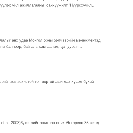
эгжүүлэх үйл ажиллагааны санхүүжилт “Нүүрсхүчил…
лалыг анх удаа Монгол орны бэлчээрийн менежментэд
рны бэлчээр, байгаль хамгаалал, цаг уурын…
эрийг зөв зохистой тогтвортой ашиглах хүсэл бүхий
et al. 2003)бүтээлийг ашиглан өгье. Өнгөрсөн 35 жилд