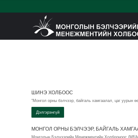
ШИНЭ ХОЛБООС
“Монгол орны бэлчээр, байгаль хамгаалал, цаг уурын өөрч
Дэлгэрэнгүй
МОНГОЛ ОРНЫ БЭЛЧЭЭР, БАЙГАЛЬ ХАМГА
Монголын Бэлчээрийн Менежментийн Холбооноос (МБМХ)“