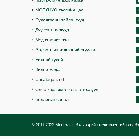
Мэргэжлийн ажиллагаа
МОБХЦУӨ төслийн цэс
Судалгааны тайлангууд
Дууссан төслүүд
Мэдээ мэдээлэл
Эрдэм шинжилгээний өгүүлэл
Бидний тухай
Видео мэдээ
Uncategorized
Одоо хэрэгжиж байгаа төслүүд
Бодлогын санал
© 2011-2022 Монголын бэлчээрийн менежментийн холб