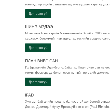
малчид, иргэдийн санаачилгад тулгуурлан хэрэгжүүлж
Дэлгэрэнгүй
ШИНЭ МЭДЭЭ
Монголын Бэлчээрийн Менежментийн Холбоо 2012 оноо
хэрэглэх боломжийг нэмэгдүүлэх төслийн урьдчилсан с
Дэлгэрэнгүй
ПЛАН ВИВО САН
Их Британийн Эдинбург-д байрлах План Виво сан нь өөр
жижиг фермерүүд болон орон нутгийн иргэдийг дэмжих
Дэлгэрэнгүй
IFAD
Хүн ам, байгалийн нөөц нь бэлчээртэй холбоотой учраас
Доктор Доомсдэй буюу Ертөнцийн төгсгөл (Paul Ehrlich