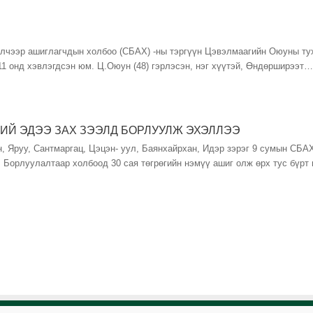
лчээр ашиглагчдын холбоо (СБАХ) -ны тэргүүн Цэвэлмаагийн Оюуны тух
11 онд хэвлэгдсэн юм. Ц.Оюун (48) гэрлэсэн, нэг хүүтэй, Өндөрширээт…
ИЙ ЭДЭЭ ЗАХ ЗЭЭЛД БОРЛУУЛЖ ЭХЭЛЛЭЭ
, Яруу, Сантмаргац, Цэцэн- уул, Баянхайрхан, Идэр зэрэг 9 сумын СБА
. Борлуулалтаар холбоод 30 сая төгрөгийн нэмүү ашиг олж өрх тус бүр