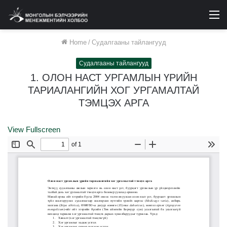
M
Home
/
Судалгааны тайлангууд
Судалгааны тайлангууд
1. ОЛОН НАСТ УРГАМЛЫН ҮРИЙН
ТАРИАЛАНГИЙН ХОГ УРГАМАЛТАЙ
ТЭМЦЭХ АРГА
View Fullscreen