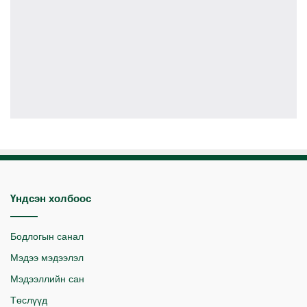
Үндсэн холбоос
Бодлогын санал
Мэдээ мэдээлэл
Мэдээллийн сан
Төслүүд