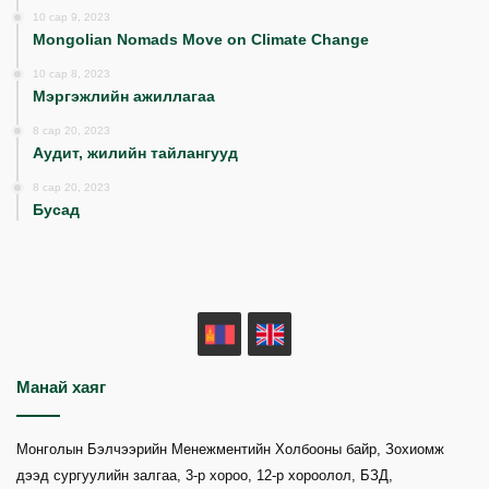
10 сар 9, 2023
Mongolian Nomads Move on Climate Change
10 сар 8, 2023
Мэргэжлийн ажиллагаа
8 сар 20, 2023
Аудит, жилийн тайлангууд
8 сар 20, 2023
Бусад
MN
EN
Манай хаяг
Монголын Бэлчээрийн Менежментийн Холбооны байр, Зохиомж
дээд сургуулийн залгаа, 3-р хороо, 12-р хороолол, БЗД,