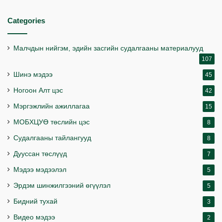
Categories
Малчдын нийгэм, эдийн засгийн судалгааны материалууд
107
Шинэ мэдээ
45
Ногоон Алт цэс
42
Мэргэжлийн ажиллагаа
15
МОБХЦУӨ төслийн цэс
8
Судалгааны тайлангууд
8
Дууссан төслүүд
7
Мэдээ мэдээлэл
5
Эрдэм шинжилгээний өгүүлэл
5
Бидний тухай
3
Видео мэдээ
2