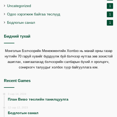
Uncategorized
1
Одоо хэрэгжиж байгаа төслүүд
1
Бодлогын санал
1
Бидний тухай
Монголын Бэлчээрийн Менежментийн Холбоо нь манай орны газар
нутгийн 70 гаруй хувийг бүрдүүлж буй бэлчээр нутгаа зөв зохистой
ашиглах, хамгаалахад бэлчээрийн салбарын бүхий л оролцогч,
сонирхогч талуудыг холбох гүүр байгууллага юм.
Recent Games
3 сар 14, 2024
План Виво төслийн танилцуулга
12 сар 12, 2023
Бодлогын санал