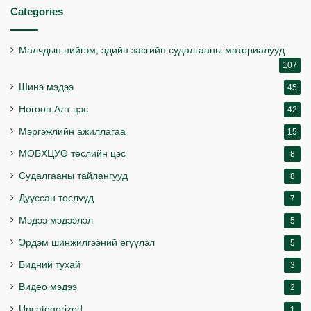
Categories
Малчдын нийгэм, эдийн засгийн судалгааны материалууд
107
Шинэ мэдээ
45
Ногоон Алт цэс
42
Мэргэжлийн ажиллагаа
15
МОБХЦУӨ төслийн цэс
8
Судалгааны тайлангууд
8
Дууссан төслүүд
7
Мэдээ мэдээлэл
5
Эрдэм шинжилгээний өгүүлэл
5
Бидний тухай
3
Видео мэдээ
2
Uncategorized
1