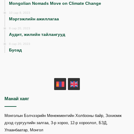
Mongolian Nomads Move on Climate Change
10 сар 8, 2023
Мэргэжлийн ажиллагаа
8 сар 20, 2023
Аудит, жилийн тайлангууд
8 сар 20, 2023
Бусад
MN
EN
Манай хаяг
Монголын Бэлчээрийн Менежментийн Холбооны байр, Зохиомж
дээд сургуулийн залгаа, 3-р хороо, 12-р хороолол, БЗД,
Улаанбаатар, Монгол