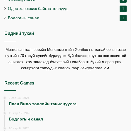
Одоо хэрэгжиж байгаа төслүүд
1
Бодлогын санал
1
Бидний тухай
Монголын Бэлчээрийн Менежментийн Холбоо нь манай орны газар
нутгийн 70 гаруй хувийг бүрдүүлж буй бэлчээр нутгаа зөв зохистой
ашиглах, хамгаалахад бэлчээрийн салбарын бүхий л оролцогч,
сонирхогч талуудыг холбох гүүр байгууллага юм.
Recent Games
3 сар 14, 2024
План Виво төслийн танилцуулга
12 сар 12, 2023
Бодлогын санал
10 сар 9, 2023