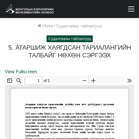
M
Home
/
Судалгааны тайлангууд
Судалгааны тайлангууд
5. АТАРШИЖ ХАЯГДСАН ТАРИАЛАНГИЙН
ТАЛБАЙГ НӨХӨН СЭРГЭЭХ
View Fullscreen