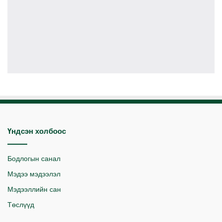
Үндсэн холбоос
Бодлогын санал
Мэдээ мэдээлэл
Мэдээллийн сан
Төслүүд