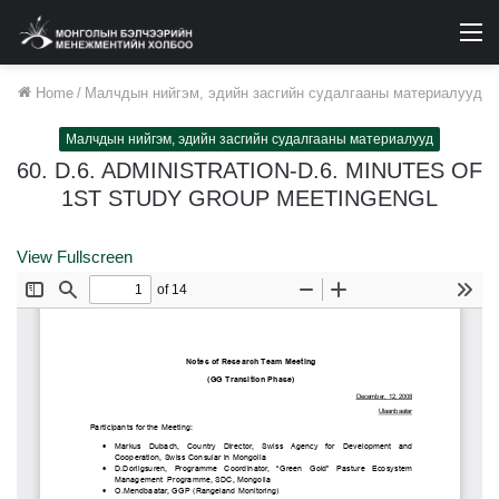
M
Home
/
Малчдын нийгэм, эдийн засгийн судалгааны материалууд
Малчдын нийгэм, эдийн засгийн судалгааны материалууд
60. D.6. ADMINISTRATION-D.6. MINUTES OF
1ST STUDY GROUP MEETINGENGL
View Fullscreen