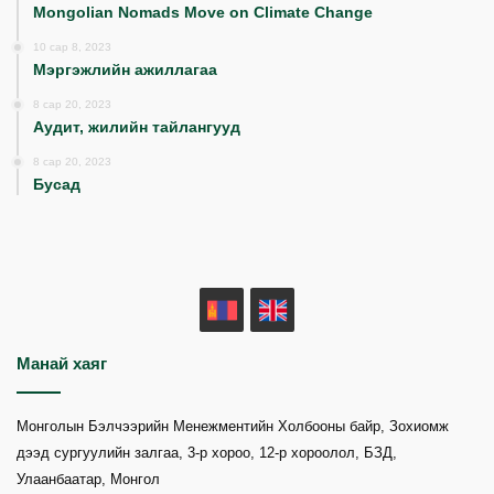
Mongolian Nomads Move on Climate Change
10 сар 8, 2023
Мэргэжлийн ажиллагаа
8 сар 20, 2023
Аудит, жилийн тайлангууд
8 сар 20, 2023
Бусад
MN
EN
Манай хаяг
Монголын Бэлчээрийн Менежментийн Холбооны байр, Зохиомж
дээд сургуулийн залгаа, 3-р хороо, 12-р хороолол, БЗД,
Улаанбаатар, Монгол