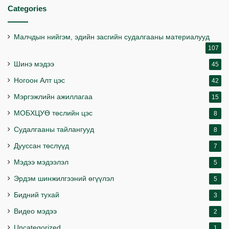
Categories
Малчдын нийгэм, эдийн засгийн судалгааны материалууд
107
Шинэ мэдээ
45
Ногоон Алт цэс
42
Мэргэжлийн ажиллагаа
15
МОБХЦУӨ төслийн цэс
8
Судалгааны тайлангууд
8
Дууссан төслүүд
7
Мэдээ мэдээлэл
5
Эрдэм шинжилгээний өгүүлэл
5
Бидний тухай
3
Видео мэдээ
2
Uncategorized
1