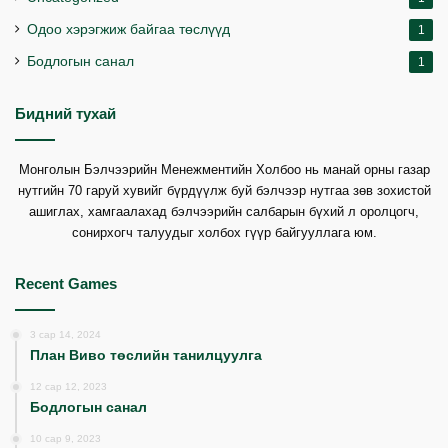
Одоо хэрэгжиж байгаа төслүүд
1
Бодлогын санал
1
Бидний тухай
Монголын Бэлчээрийн Менежментийн Холбоо нь манай орны газар
нутгийн 70 гаруй хувийг бүрдүүлж буй бэлчээр нутгаа зөв зохистой
ашиглах, хамгаалахад бэлчээрийн салбарын бүхий л оролцогч,
сонирхогч талуудыг холбох гүүр байгууллага юм.
Recent Games
3 сар 14, 2024
План Виво төслийн танилцуулга
12 сар 12, 2023
Бодлогын санал
10 сар 9, 2023