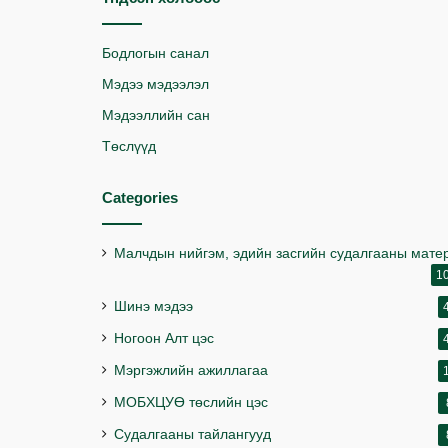
Бодлогын санал
Мэдээ мэдээлэл
Мэдээллийн сан
Төслүүд
Categories
Малчдын нийгэм, эдийн засгийн судалгааны мате
1
Шинэ мэдээ
Ногоон Алт цэс
Мэргэжлийн ажиллагаа
МОБХЦУӨ төслийн цэс
Судалгааны тайлангууд