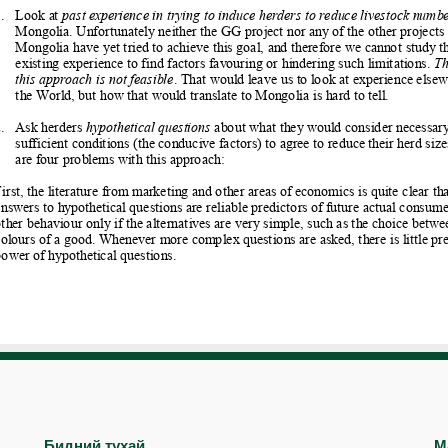
Бидний тухай
М