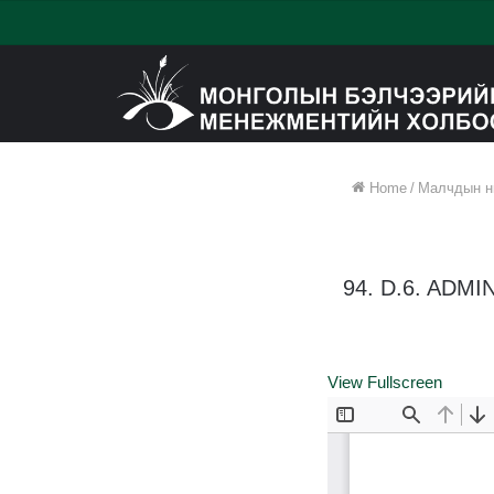
Home
/
Малчдын ни
94. D.6. ADM
View Fullscreen