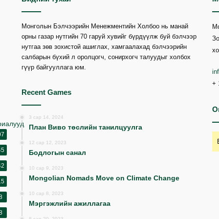
Монголын Бэлчээрийн Менежментийн Холбоо нь манай
М
орны газар нутгийн 70 гаруй хувийг бүрдүүлж буй бэлчээр
Зо
нутгаа зөв зохистой ашиглах, хамгаалахад бэлчээрийн
хо
салбарын бүхий л оролцогч, сонирхогч талуудыг холбох
гүүр байгууллага юм.
i
+ 
Recent Games
O
3 сар 14, 2024
риалууд
План Виво төслийн танилцуулга
07
12 сар 12, 2023
45
Бодлогын санал
42
10 сар 9, 2023
Mongolian Nomads Move on Climate Change
15
10 сар 8, 2023
8
Мэргэжлийн ажиллагаа
8
8 сар 20, 2023