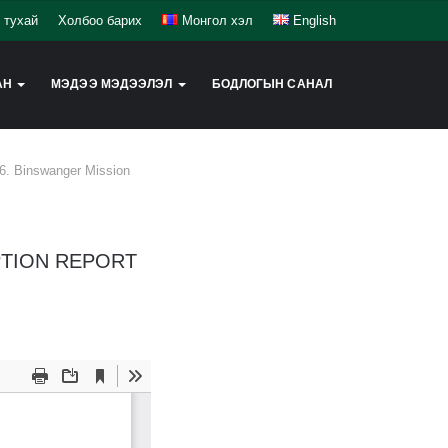
 тухай
Холбоо барих
Монгол хэл
English
АН
МЭДЭЭ МЭДЭЭЛЭЛ
БОДЛОГЫН САНАЛ
.6. Binswanger Mission
EPTION REPORT