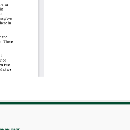
анай хаяг