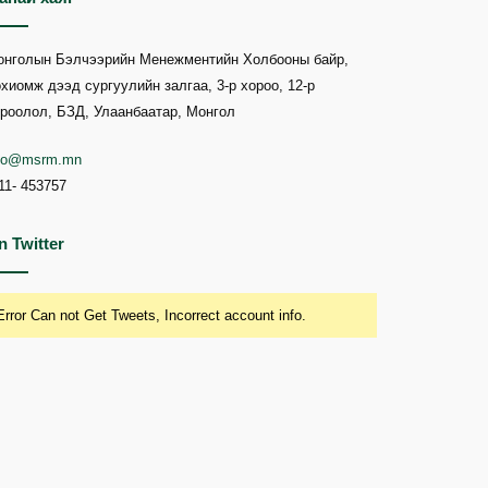
онголын Бэлчээрийн Менежментийн Холбооны байр,
хиомж дээд сургуулийн залгаа, 3-р хороо, 12-р
роолол, БЗД, Улаанбаатар, Монгол
nfo@msrm.mn
11- 453757
n Twitter
Error Can not Get Tweets, Incorrect account info.