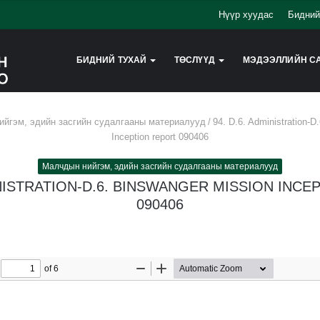
Нүүр хуудас
Бидний
БИДНИЙ ТУХАЙ
ТӨСЛҮҮД
МЭДЭЭЛЛИЙН С
йгэм, эдийн засгийн судалгааны материалууд
/
94. D.6. Administration-D
Inception report 090406
Малчдын нийгэм, эдийн засгийн судалгааны материалууд
INISTRATION-D.6. BINSWANGER MISSION INC
090406