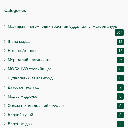
Categories
Малчдын нийгэм, эдийн засгийн судалгааны материалууд
107
Шинэ мэдээ
45
Ногоон Алт цэс
42
Мэргэжлийн ажиллагаа
15
МОБХЦУӨ төслийн цэс
8
Судалгааны тайлангууд
8
Дууссан төслүүд
7
Мэдээ мэдээлэл
5
Эрдэм шинжилгээний өгүүлэл
5
Бидний тухай
3
Видео мэдээ
2