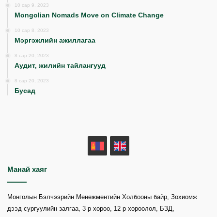
10 сар 9, 2023
Mongolian Nomads Move on Climate Change
10 сар 8, 2023
Мэргэжлийн ажиллагаа
8 сар 20, 2023
Аудит, жилийн тайлангууд
8 сар 20, 2023
Бусад
MN
EN
Манай хаяг
Монголын Бэлчээрийн Менежментийн Холбооны байр, Зохиомж
дээд сургуулийн залгаа, 3-р хороо, 12-р хороолол, БЗД,