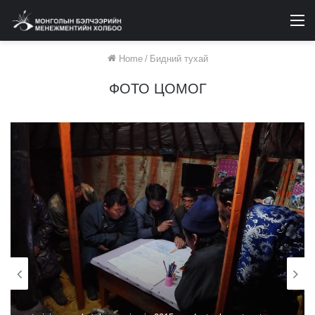
M
Home
/
Бидний тухай
ФОТО ЦОМОГ