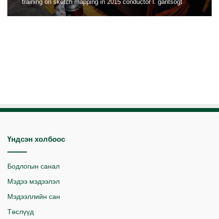
training on sketch mapping in 2015 conductor l. gantsogt
Үндсэн холбоос
Бодлогын санал
Мэдээ мэдээлэл
Мэдээллийн сан
Төслүүд