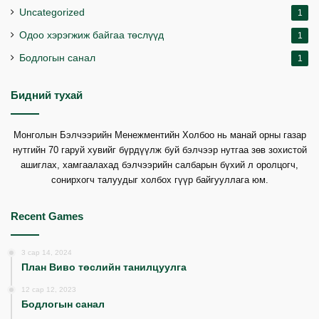
Uncategorized
1
Одоо хэрэгжиж байгаа төслүүд
1
Бодлогын санал
1
Бидний тухай
Монголын Бэлчээрийн Менежментийн Холбоо нь манай орны газар
нутгийн 70 гаруй хувийг бүрдүүлж буй бэлчээр нутгаа зөв зохистой
ашиглах, хамгаалахад бэлчээрийн салбарын бүхий л оролцогч,
сонирхогч талуудыг холбох гүүр байгууллага юм.
Recent Games
3 сар 14, 2024
План Виво төслийн танилцуулга
12 сар 12, 2023
Бодлогын санал