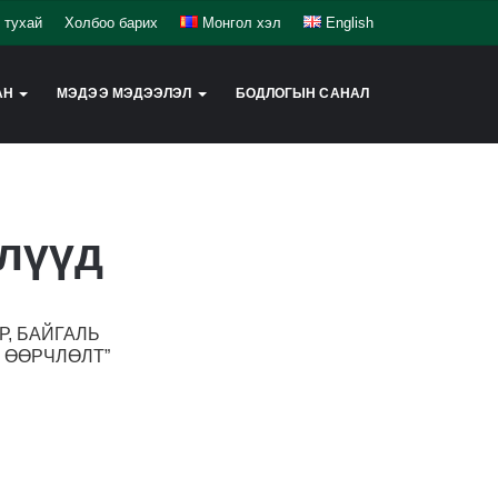
 тухай
Холбоо барих
Монгол хэл
English
АН
МЭДЭЭ МЭДЭЭЛЭЛ
БОДЛОГЫН САНАЛ
слүүд
Р, БАЙГАЛЬ
 ӨӨРЧЛӨЛТ”