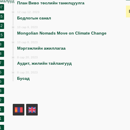
риалууд
План Виво төслийн танилцуулга
07
12 сар 12, 2023
45
Бодлогын санал
42
10 сар 9, 2023
Mongolian Nomads Move on Climate Change
15
10 сар 8, 2023
8
Мэргэжлийн ажиллагаа
8
8 сар 20, 2023
7
Аудит, жилийн тайлангууд
5
8 сар 20, 2023
Бусад
5
3
2
MN
EN
1
1
1