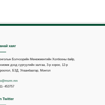
анай хаяг
онголын Бэлчээрийн Менежментийн Холбооны байр,
хиомж дээд сургуулийн залгаа, 3-р хороо, 12-р
роолол, БЗД, Улаанбаатар, Монгол
nfo@msrm.mn
11- 453757
n Twitter