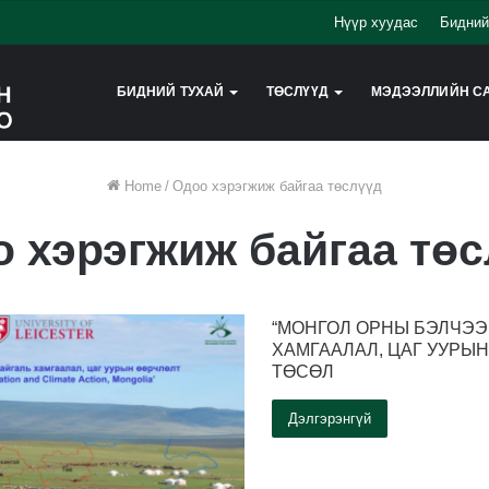
Нүүр хуудас
Бидний
БИДНИЙ ТУХАЙ
ТӨСЛҮҮД
МЭДЭЭЛЛИЙН С
Home
/
Одоо хэрэгжиж байгаа төслүүд
 хэрэгжиж байгаа тө
“МОНГОЛ ОРНЫ БЭЛЧЭЭ
ХАМГААЛАЛ, ЦАГ УУРЫН
ТӨСӨЛ
Дэлгэрэнгүй