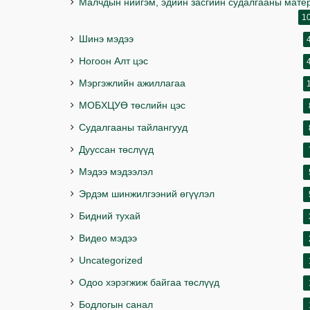
Малчдын нийгэм, эдийн засгийн судалгааны мате
1
Шинэ мэдээ
Ногоон Алт цэс
Мэргэжлийн ажиллагаа
МОБХЦУӨ төслийн цэс
Судалгааны тайлангууд
Дууссан төслүүд
Мэдээ мэдээлэл
Эрдэм шинжилгээний өгүүлэл
Бидний тухай
Видео мэдээ
Uncategorized
Одоо хэрэгжиж байгаа төслүүд
Бодлогын санал