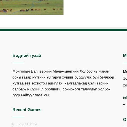
Бидний тухай
М
Монголын Бэлчээрийн Менежментийн Холбоо нь манай
М
орны газар нутгийн 70 гаруй хувийг бүрдүүлж буй бэлчээр
Зо
нутгаа зөв зохистой ашиглах, хамгаалахад бэлчээрийн
хо
салбарын бүхий л оролцогч, сонирхогч талуудыг холбох
гүүр байгууллага юм.
i
+ 
Recent Games
O
3 сар 14, 2024