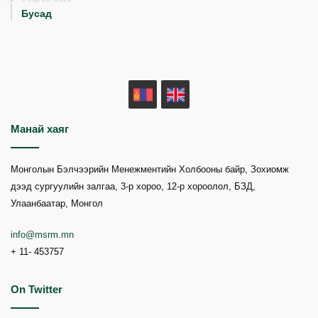
Бусад
MN
EN
Манай хаяг
Монголын Бэлчээрийн Менежментийн Холбооны байр, Зохиомж
дээд сургуулийн залгаа, 3-р хороо, 12-р хороолол, БЗД,
Улаанбаатар, Монгол
info@msrm.mn
+ 11- 453757
On Twitter