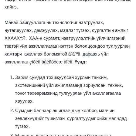
хийнэ.
Манай байгууллага нь технологийг нэвтрүүлэх,
нутагшуулах, дамжуулах, мэдлэг түгээх, сургалтын ажлыг
ХХААХҮЯ, ХАА-н сургалт, нэвтрүүлэлтийн үйлчилгээний
төвтэй үйл ажиллагаагаа нэгтгэн бололцоондоо тулгуурлан
хамтарч ажиллах боломжтой áºãººä дараахь үйл
ажиллагааг çîõèîí áàéãóóëæ áîëíî.
Үүнд:
Зарим сумдад тохижуулсан хурлын танхим,
экстеиншиний үйл ажиллагаанд зориулсан техник,
тоног төхөөрөмжинд тулгуурлан үйл ажиллагаагаа
явуулах,
Сумдын бэлчээр ашиглагчдын холбоо, малчин
зөвлөхүүдийг түшиглэн сургалтуудыг хийж малчдад
түгээх,
Малчдад хэрэгцээт судалгаагаар батлагдсан