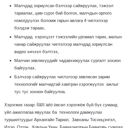
Малчдад зориулсан бэлчээр сайжруулах, тэжээл
тариалах, цөм сүрэг бий болгох, малчдын орлого
нэмэгдүүлэх боломж гарын авлага 4 чиглэлээр
бэлдэж тараах,
Малчдад хэрэгцээт тэжээлийн ургамал тарих, малын
чанар сайжруулах чиглэлээр малчдад зориулсан
видео хичээл бэлтгэх,
Малчин зөвлөхүүдийг чадавхижуулах сургалт зохион
байгуулах,
Бэлчээр сайжруулах чиглэлээр зөвлөсөн зарим
технологийг малчидтай хамтран хэрэгжүүлэх ажлыг
тус тус зохион байгуулна.
Хэрэгжих газар: Íîãîîí àëò òөсөл хэрэгжèж буй бүх суманд
үйл ажиллагаа явуулах ба технологи дамжуулах
туршилтуудыг Архангайн Тариат, Завханы Тосонцэнгэл,
Идэр, Отгон, Ховдын Үенч, Баянхонгорын Баянговь сумдад