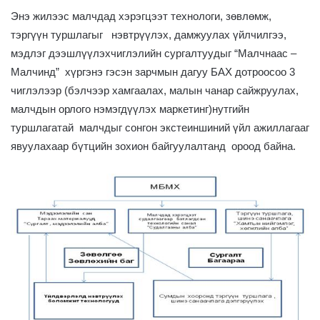
Энэ жилээс малчдад хэрэгцээт технологи, зөвлөмж,
тэргүүн туршлагыг нэвтрүүлэх, дамжуулах үйлчилгээ,
мэдлэг дээшлүүлэхчиглэлийн сургалтуудыг “Малчнаас –
Малчинд” хүргэнэ гэсэн зарчмын дагуу БАХ дотроосоо 3
чиглэлээр (бэлчээр хамгаалах, малын чанар сайжруулах,
малчдын орлого нэмэгдүүлэх маркетинг)нутгийн
туршлагатай малчдыг сонгон экстеиншиний үйл ажиллагааг
явуулахаар бүтцийн зохион байгуулалтанд ороод байна.