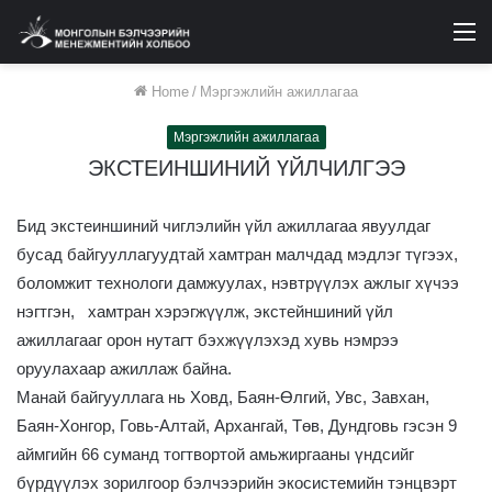
M
Home
/
Мэргэжлийн ажиллагаа
Мэргэжлийн ажиллагаа
ЭКСТЕИНШИНИЙ ҮЙЛЧИЛГЭЭ
Бид экстеиншиний чиглэлийн үйл ажиллагаа явуулдаг
бусад байгууллагуудтай хамтран малчдад мэдлэг түгээх,
боломжит технологи дамжуулах, нэвтрүүлэх ажлыг хүчээ
нэгтгэн, хамтран хэрэгжүүлж, экстейншиний үйл
ажиллагааг орон нутагт бэхжүүлэхэд хувь нэмрээ
оруулахаар ажиллаж байна.
Манай байгууллага нь Ховд, Баян-Өлгий, Увс, Завхан,
Баян-Хонгор, Говь-Алтай, Архангай, Төв, Дундговь гэсэн 9
аймгийн 66 суманд тогтвортой амьжиргааны үндсийг
бүрдүүлэх зорилгоор бэлчээрийн экосистемийн тэнцвэрт