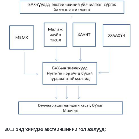
2011 онд хийгдэх экстеиншиний гол ажлууд: