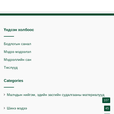
Үндсэн холбоос
Бодлогын санал
Мэдээ мэдээлэл
Мэдээллийн сан
Төслүүд
Categories
Малчдын нийгэм, эдийн засгийн судалгааны материалууд
107
Шинэ мэдээ
45