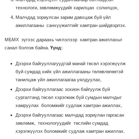
технологи, зөвлөмжүүдийг харилцан солилцох,
Малчдад зориулсан зарим давхцаж буй үйл
ажиллагааны санхүүжилтийг хамтран шийдвэрлэх.
МБМХ зүгээс дараахь чиглэлээр хамтран ажиллахыг
санал болгож байна.
Үүнд:
Дээрхи байгууллагуудтай манай төсөл хэрэгжүүлж
буй сумдад хийх үйл ажиллагааны төлөвлөгөөтэй
танилцаж үйл ажиллагаагаа уялдуулах,
Дээрхи байгууллагаас зохион байгуулж буй
сургалтанд төсөл хэрэгжиж буй сумдын малчдыг
хамруулах боломжийг судлаж хамтран ажиллах,
Дээрхи байгууллагаас малчдад зориулан гаргасан
зөвлөмж, технологуудийг төслийн сумдад
хэрэгжүүлэх боломжийг судлаж хамтран ажиллах.