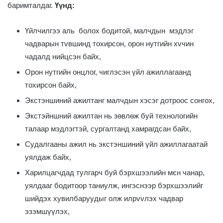
баримталдаг.
Үүнд:
Үйлчилгээ аль болох бодитой, малчдын мэдлэг
чадварын тvвшинд тохирсон, орон нутгийн хvчин
чадалд нийцсэн байх,
Орон нутгийн онцлог, чиглэсэн үйл ажиллагаанд
тохирсон байх,
Экстэншиний ажилтанг малчдын хэсэг дотроос сонгох,
Экстэйншний ажилтан нь зөвлөж буй технологийн
талаар мэдлэгтэй, сургалтанд хамрагдсан байх,
Судалгааны ажил нь экстэншиний үйл ажиллагаатай
уялдаж байх,
Харилцагчдад тулгарч буй бэрхшээлийн мєн чанар,
уялдааг бодитоор таниулж, ингэснээр бэрхшээлийг
шийдэх хувилбаруудыг олж илрvvлэх чадвар
эзэмшүүлэх,