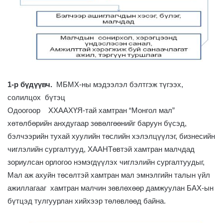
1-р бүдүүвч.
МБМХ-ны мэдээлэл бэлтгэж түгээх,
солилцох бүтэц
Одоогоор ХХААХҮЯ-тай хамтран “Монгол мал”
хөтөлбөрийн анхдугаар зөвөлгөөнийг баруун бүсэд,
бэлчээрийн тухай хуулийн төслийн хэлэлцүүлэг, бизнесийн
чиглэлийн сургалтууд, ХААНТөвтэй хамтран малчдад
зориулсан орлогоо нэмэгдүүлэх чиглэлийн сургалтуудыг,
Мал аж ахуйн төсөлтэй хамтран мал эмнэлгийн талын үйл
ажиллагааг хамтран малчин зөвлөхөөр дамжуулан БАХ-ын
бүтцэд тулгуурлан хийхээр төлөвлөөд байна.