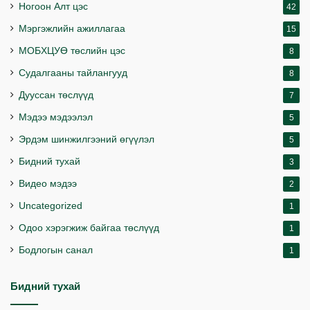
Ногоон Алт цэс
42
Мэргэжлийн ажиллагаа
15
МОБХЦУӨ төслийн цэс
8
Судалгааны тайлангууд
8
Дууссан төслүүд
7
Мэдээ мэдээлэл
5
Эрдэм шинжилгээний өгүүлэл
5
Бидний тухай
3
Видео мэдээ
2
Uncategorized
1
Одоо хэрэгжиж байгаа төслүүд
1
Бодлогын санал
1
Бидний тухай