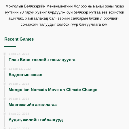
Монголын Бэлчээрийн Менежментийн Холбоо нь манай орны газар
нутгийн 70 гаруй хувийг бүрдүүлж буй бэлчээр нутгаа зөв зохистой
ашиглах, хамгаалахад бэлчээрийн салбарын бүхий л оролцогч,
сонирхогч талуудыг холбох гүүр байгууллага юм.
Recent Games
3 сар 14, 2024
План Виво төслийн танилцуулга
12 сар 12, 2023
Бодлогын санал
10 сар 9, 2023
Mongolian Nomads Move on Climate Change
10 сар 8, 2023
Мэргэжлийн ажиллагаа
8 сар 20, 2023
Аудит, жилийн тайлангууд
8 сар 20, 2023