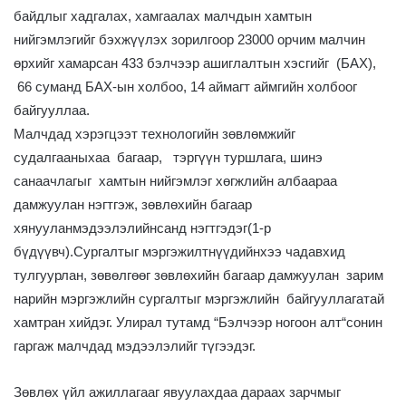
байдлыг хадгалах, хамгаалах малчдын хамтын
нийгэмлэгийг бэхжүүлэх зорилгоор 23000 орчим малчин
өрхийг хамарсан 433 бэлчээр ашиглалтын хэсгийг (БАХ),
66 суманд БАХ-ын холбоо, 14 аймагт аймгийн холбоог
байгууллаа.
Малчдад хэрэгцээт технологийн зөвлөмжийг
судалгааныхаа багаар, тэргүүн туршлага, шинэ
санаачлагыг хамтын нийгэмлэг хөгжлийн албаараа
дамжуулан нэгтгэж, зөвлөхийн багаар
хянууланмэдээлэлийнсанд нэгтгэдэг(1-р
бүдүүвч).Сургалтыг мэргэжилтнүүдийнхээ чадавхид
тулгуурлан, зөвөлгөөг зөвлөхийн багаар дамжуулан зарим
нарийн мэргэжлийн сургалтыг мэргэжлийн байгууллагатай
хамтран хийдэг. Улирал тутамд “Бэлчээр ногоон алт“сонин
гаргаж малчдад мэдээлэлийг түгээдэг.
Зөвлөх үйл ажиллагааг явуулахдаа дараах зарчмыг