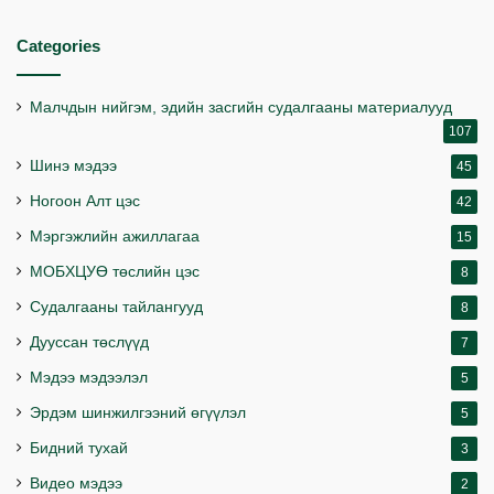
Categories
Малчдын нийгэм, эдийн засгийн судалгааны материалууд
107
Шинэ мэдээ
45
Ногоон Алт цэс
42
Мэргэжлийн ажиллагаа
15
МОБХЦУӨ төслийн цэс
8
Судалгааны тайлангууд
8
Дууссан төслүүд
7
Мэдээ мэдээлэл
5
Эрдэм шинжилгээний өгүүлэл
5
Бидний тухай
3
Видео мэдээ
2