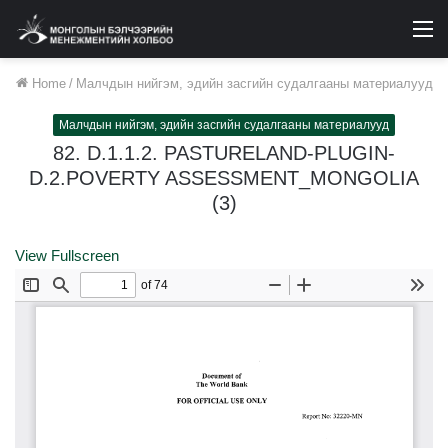
M
Home
/
Малчдын нийгэм, эдийн засгийн судалгааны материалууд
Малчдын нийгэм, эдийн засгийн судалгааны материалууд
82. D.1.1.2. PASTURELAND-PLUGIN-
D.2.POVERTY ASSESSMENT_MONGOLIA
(3)
View Fullscreen