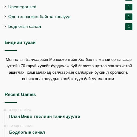
Uncategorized
1
Одоо хэрэгжиж байгаа төслүүд
1
Бодлогын санал
1
Бидний тухай
Монголын Бэлчээрийн Менежментийн Холбоо нь манай орны газар
нутгийн 70 гаруй хувийг бүрдүүлж буй бэлчээр нутгаа зөв зохистой
ашиглах, хамгаалахад бэлчээрийн салбарын бүхий л оролцогч,
сонирхогч талуудыг холбох гүүр байгууллага юм.
Recent Games
3 сар 14, 2024
План Виво төслийн танилцуулга
12 сар 12, 2023
Бодлогын санал