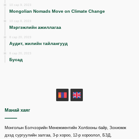
10 сар 9, 2023
Mongolian Nomads Move on Climate Change
10 сар 8, 2023
Мэргэжлийн ажиллагаа
8 сар 20, 2023
Аудит, жилийн тайлангууд
8 сар 20, 2023
Бусад
MN
EN
Манай хаяг
Монголын Бэлчээрийн Менежментийн Холбооны байр, Зохиомж
дээд сургуулийн залгаа, 3-р хороо, 12-р хороолол, БЗД,