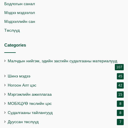
Бодлогын санал
Мэдээ мэдээлэл
Мэдээллийн сан
Төслүүд
Categories
Малчдын нийгэм, эдийн засгийн судалгааны материалууд
107
Шинэ мэдээ
45
Ногоон Алт цэс
42
Мэргэжлийн ажиллагаа
15
МОБХЦУӨ төслийн цэс
8
Судалгааны тайлангууд
8
Дууссан төслүүд
7