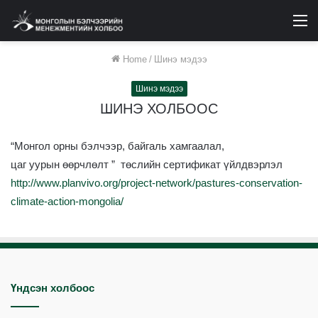
M
Home
/
Шинэ мэдээ
Шинэ мэдээ
ШИНЭ ХОЛБООС
“
Монгол
орны
бэлчээр
,
байгаль
хамгаалал
,
цаг
уурын
өөрчлөлт
”
төслийн
сертификат
үйлдвэрлэл
http://www.planvivo.org/project-network/
pastures-conservation-
climate-action-mongolia
/
Үндсэн холбоос