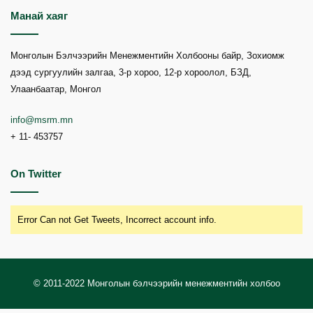
Манай хаяг
Монголын Бэлчээрийн Менежментийн Холбооны байр, Зохиомж
дээд сургуулийн залгаа, 3-р хороо, 12-р хороолол, БЗД,
Улаанбаатар, Монгол
info@msrm.mn
+ 11- 453757
On Twitter
Error Can not Get Tweets, Incorrect account info.
© 2011-2022 Монголын бэлчээрийн менежментийн холбоо