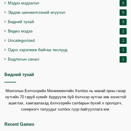
Мэдээ мэдээлэл
5
Эрдэм шинжилгээний өгүүлэл
5
Бидний тухай
3
Видео мэдээ
2
Uncategorized
1
Одоо хэрэгжиж байгаа төслүүд
1
Бодлогын санал
1
Бидний тухай
Монголын Бэлчээрийн Менежментийн Холбоо нь манай орны газар
нутгийн 70 гаруй хувийг бүрдүүлж буй бэлчээр нутгаа зөв зохистой
ашиглах, хамгаалахад бэлчээрийн салбарын бүхий л оролцогч,
сонирхогч талуудыг холбох гүүр байгууллага юм.
Recent Games