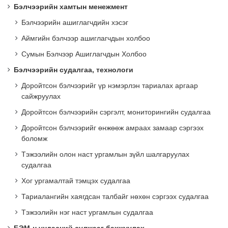
Бэлчээрийн хамтын менежмент
Бэлчээрийн ашиглагчдийн хэсэг
Аймгийн бэлчээр ашиглагчдын холбоо
Сумын Бэлчээр Ашиглагчдын Холбоо
Бэлчээрийн судалгаа, технологи
Доройтсон бэлчээрийг үр нэмэрлэн тариалах аргаар
сайжруулах
Доройтсон бэлчээрийн сэргэлт, мониторингийн судалгаа
Доройтсон бэлчээрийг өнжөөж амраах замаар сэргээх
боломж
Тэжээлийн олон наст ургамлын зүйл шалгаруулах
судалгаа
Хог ургамалтай тэмцэх судалгаа
Тариалангийн хаягдсан талбайг нөхөн сэргээх судалгаа
Тэжээлийн нэг наст ургамлын судалгаа