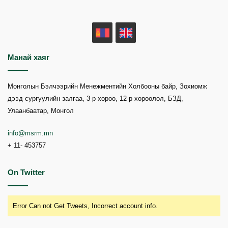
MN
EN
Манай хаяг
Монголын Бэлчээрийн Менежментийн Холбооны байр, Зохиомж
дээд сургуулийн залгаа, 3-р хороо, 12-р хороолол, БЗД,
Улаанбаатар, Монгол
info@msrm.mn
+ 11- 453757
On Twitter
Error Can not Get Tweets, Incorrect account info.