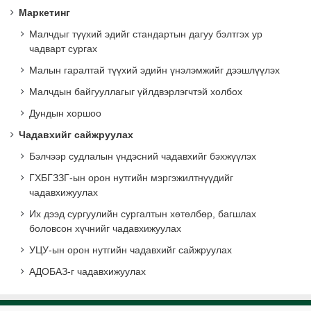
Маркетинг
Малчдыг түүхий эдийг стандартын дагуу бэлтгэх ур
чадварт сургах
Малын гаралтай түүхий эдийн үнэлэмжийг дээшлүүлэх
Малчдын байгууллагыг үйлдвэрлэгчтэй холбох
Дундын хоршоо
Чадавхийг сайжруулах
Бэлчээр судлалын үндэсний чадавхийг бэхжүүлэх
ГХБГЗЗГ-ын орон нутгийн мэргэжилтнүүдийг
чадавхижуулах
Их дээд сургуулийн сургалтын хөтөлбөр, багшлах
боловсон хүчнийг чадавхижуулах
УЦУ-ын орон нутгийн чадавхийг сайжруулах
АДОБАЗ-г чадавхижуулах