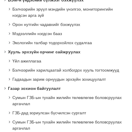
БЭМ-н үндэсний сүлжээг бэхжүүлэх
Бэлчээрийн эрүүл мэндийн үнэлгээ, мониторингийн
нэгдсэн арга зүй
Орон нутгийн чадавхийг бэхжүүлэх
Мэдээллийн нэгдсэн бааз
Экологийн талбар тодорхойлох судалгаа
Хууль эрхзүйн орчинг сайжруулах
Үйл ажиллагаа
Бэлчээрийн харилцаатай холбогдох хууль тогтоомжууд
Гадаадын зарим орнуудын эрхзүйн зохицуулалт
Газар зохион байгуулалт
Сумын ГЗБ-ын тухайн жилийн төлөвлөгөө боловсруулах
аргачлал
ГЗБ-дад зориулсан бүсчилсэн сургалт
Сумын ГЗБ-ын тухайн жилийн төлөвлөгөө боловсруулах
аргачлал