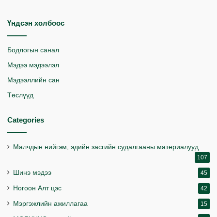
Үндсэн холбоос
Бодлогын санал
Мэдээ мэдээлэл
Мэдээллийн сан
Төслүүд
Categories
Малчдын нийгэм, эдийн засгийн судалгааны материалууд
107
Шинэ мэдээ
45
Ногоон Алт цэс
42
Мэргэжлийн ажиллагаа
15