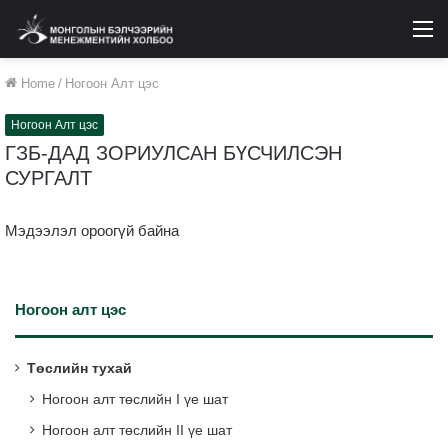
M
Home
/
Ногоон Алт цэс
Ногоон Алт цэс
ГЗБ-ДАД ЗОРИУЛСАН БҮСЧИЛСЭН
СУРГАЛТ
Мэдээлэл ороогүй байна
Ногоон алт цэс
Төслийн тухай
Ногоон алт төслийн I үе шат
Ногоон алт төслийн II үе шат