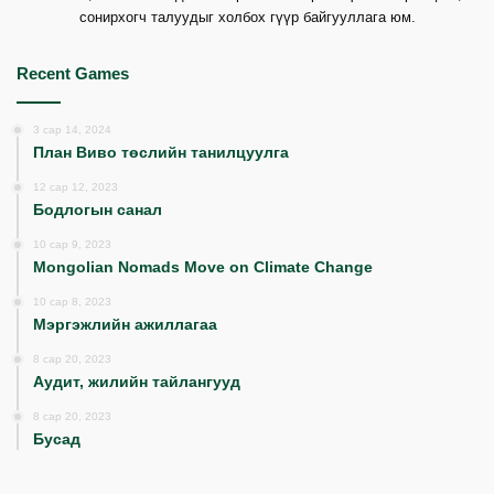
сонирхогч талуудыг холбох гүүр байгууллага юм.
Recent Games
3 сар 14, 2024
План Виво төслийн танилцуулга
12 сар 12, 2023
Бодлогын санал
10 сар 9, 2023
Mongolian Nomads Move on Climate Change
10 сар 8, 2023
Мэргэжлийн ажиллагаа
8 сар 20, 2023
Аудит, жилийн тайлангууд
8 сар 20, 2023
Бусад