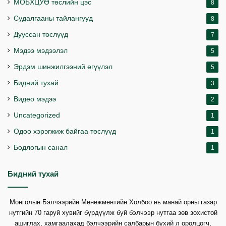
МОБХЦУӨ төслийн цэс
8
Судалгааны тайлангууд
8
Дууссан төслүүд
7
Мэдээ мэдээлэл
5
Эрдэм шинжилгээний өгүүлэл
5
Бидний тухай
3
Видео мэдээ
2
Uncategorized
1
Одоо хэрэгжиж байгаа төслүүд
1
Бодлогын санал
1
Бидний тухай
Монголын Бэлчээрийн Менежментийн Холбоо нь манай орны газар
нутгийн 70 гаруй хувийг бүрдүүлж буй бэлчээр нутгаа зөв зохистой
ашиглах, хамгаалахад бэлчээрийн салбарын бүхий л оролцогч,