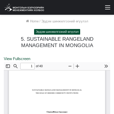
M
Home
/
Эрдэм шинжилгээний өгүүлэл
Эрдэм шинжилгээний өгүүлэл
5. SUSTAINABLE RANGELAND
MANAGEMENT IN MONGOLIA
View Fullscreen