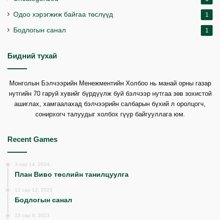
Одоо хэрэгжиж байгаа төслүүд
1
Бодлогын санал
1
Бидний тухай
Монголын Бэлчээрийн Менежментийн Холбоо нь манай орны газар
нутгийн 70 гаруй хувийг бүрдүүлж буй бэлчээр нутгаа зөв зохистой
ашиглах, хамгаалахад бэлчээрийн салбарын бүхий л оролцогч,
сонирхогч талуудыг холбох гүүр байгууллага юм.
Recent Games
3 сар 14, 2024
План Виво төслийн танилцуулга
12 сар 12, 2023
Бодлогын санал
10 сар 9, 2023