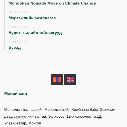
Mongolian Nomads Move on Climate Change
10 сар 8, 2023
Мэргэжлийн ажиллагаа
8 сар 20, 2023
Аудит, жилийн тайлангууд
8 сар 20, 2023
Бусад
MN
EN
Манай хаяг
Монголын Бэлчээрийн Менежментийн Холбооны байр, Зохиомж
дээд сургуулийн залгаа, 3-р хороо, 12-р хороолол, БЗД,
Улаанбаатар, Монгол