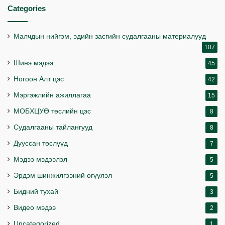
Categories
Малчдын нийгэм, эдийн засгийн судалгааны материалууд
107
Шинэ мэдээ
45
Ногоон Алт цэс
42
Мэргэжлийн ажиллагаа
15
МОБХЦУӨ төслийн цэс
8
Судалгааны тайлангууд
8
Дууссан төслүүд
7
Мэдээ мэдээлэл
5
Эрдэм шинжилгээний өгүүлэл
5
Бидний тухай
3
Видео мэдээ
2
Uncategorized
1