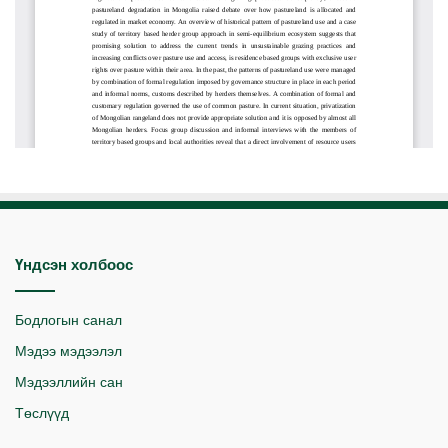
Үндсэн холбоос
Бодлогын санал
Мэдээ мэдээлэл
Мэдээллийн сан
Төслүүд