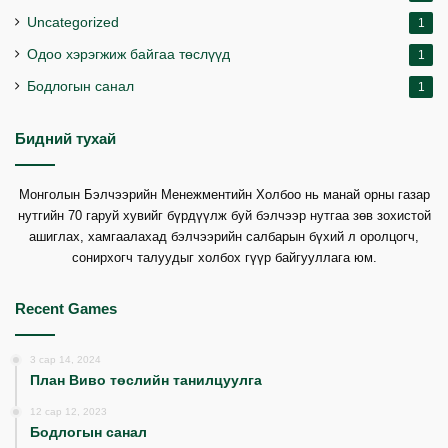
Uncategorized
1
Одоо хэрэгжиж байгаа төслүүд
1
Бодлогын санал
1
Бидний тухай
Монголын Бэлчээрийн Менежментийн Холбоо нь манай орны газар
нутгийн 70 гаруй хувийг бүрдүүлж буй бэлчээр нутгаа зөв зохистой
ашиглах, хамгаалахад бэлчээрийн салбарын бүхий л оролцогч,
сонирхогч талуудыг холбох гүүр байгууллага юм.
Recent Games
3 сар 14, 2024
План Виво төслийн танилцуулга
12 сар 12, 2023
Бодлогын санал