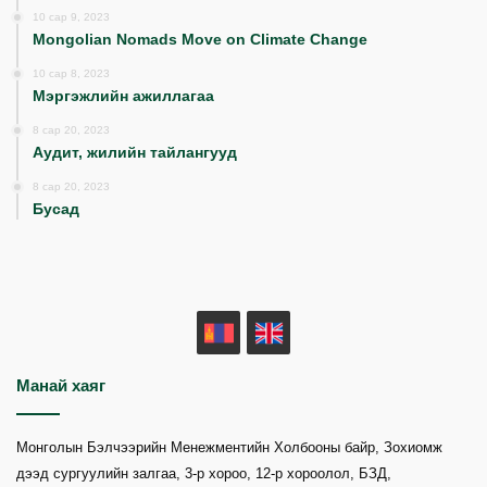
10 сар 9, 2023
Mongolian Nomads Move on Climate Change
10 сар 8, 2023
Мэргэжлийн ажиллагаа
8 сар 20, 2023
Аудит, жилийн тайлангууд
8 сар 20, 2023
Бусад
MN
EN
Манай хаяг
Монголын Бэлчээрийн Менежментийн Холбооны байр, Зохиомж
дээд сургуулийн залгаа, 3-р хороо, 12-р хороолол, БЗД,