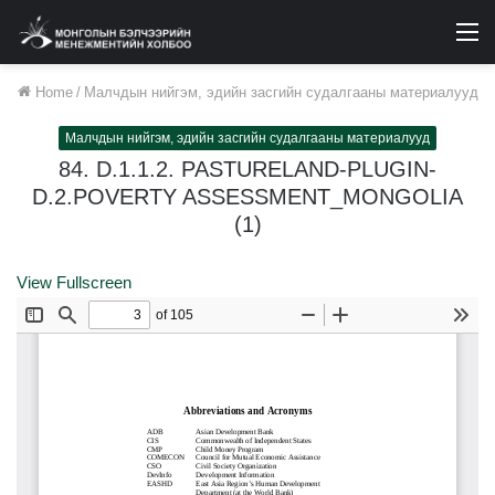
M
Home
/
Малчдын нийгэм, эдийн засгийн судалгааны материалууд
Малчдын нийгэм, эдийн засгийн судалгааны материалууд
84. D.1.1.2. PASTURELAND-PLUGIN-
D.2.POVERTY ASSESSMENT_MONGOLIA
(1)
View Fullscreen