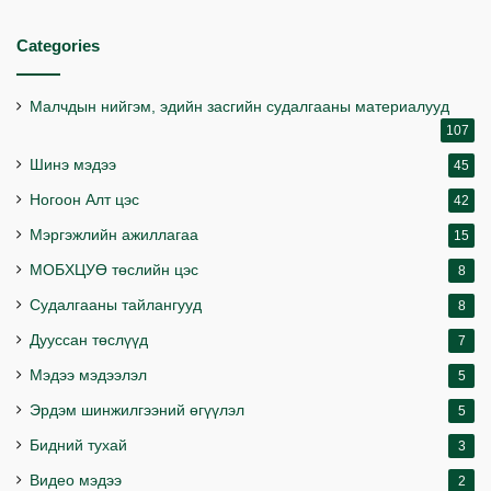
Categories
Малчдын нийгэм, эдийн засгийн судалгааны материалууд
107
Шинэ мэдээ
45
Ногоон Алт цэс
42
Мэргэжлийн ажиллагаа
15
МОБХЦУӨ төслийн цэс
8
Судалгааны тайлангууд
8
Дууссан төслүүд
7
Мэдээ мэдээлэл
5
Эрдэм шинжилгээний өгүүлэл
5
Бидний тухай
3
Видео мэдээ
2