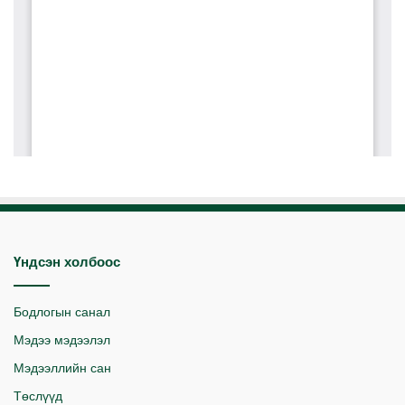
Үндсэн холбоос
Бодлогын санал
Мэдээ мэдээлэл
Мэдээллийн сан
Төслүүд