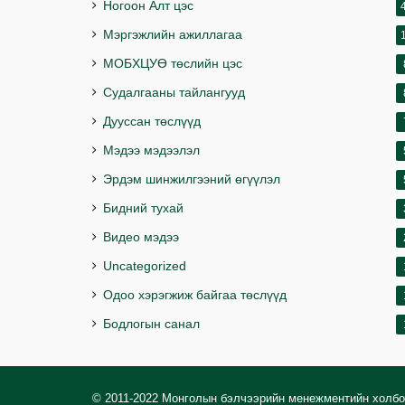
Ногоон Алт цэс
Мэргэжлийн ажиллагаа
МОБХЦУӨ төслийн цэс
Судалгааны тайлангууд
Дууссан төслүүд
Мэдээ мэдээлэл
Эрдэм шинжилгээний өгүүлэл
Бидний тухай
Видео мэдээ
Uncategorized
Одоо хэрэгжиж байгаа төслүүд
Бодлогын санал
© 2011-2022 Монголын бэлчээрийн менежментийн холб