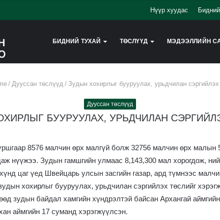
Нүүр хуудас
Бидний
БИДНИЙ ТУХАЙ
ТӨСЛҮҮД
МЭДЭЭЛЛИЙН С
me
/
Дууссан төслүүд
/
Зудын хохирлыг бууруулах, урьдчилан сэргийлэх
Дууссан төслүүд
ОХИРЛЫГ БУУРУУЛАХ, УРЬДЧИЛАН СЭРГИЙЛ
уршгаар 8576 малчин өрх малгүй болж 32756 малчин өрх малын 
аж нүүжээ. Зудын гамшгийн улмаас 8,143,300 мал хорогдож, ний
үнд цаг үед Швейцарь улсын засгийн газар, ард түмнээс малчи
удын хохирлыг бууруулах, урьдчилан сэргийлэх төслийг хэрэгж
өөд зудын байдал хамгийн хүндрэлтэй байсан Архангай аймгийн 
хан аймгийн 17 суманд хэрэгжүүлсэн.