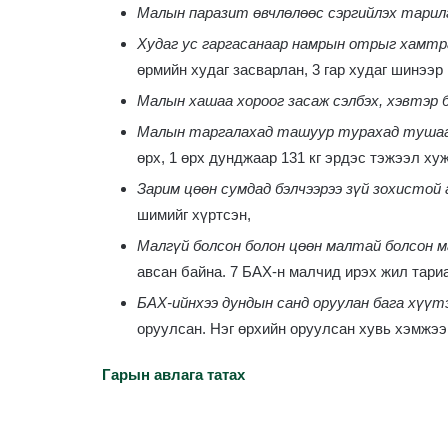
Малын паразит өвчлөлөөс сэргийлэх тарил
Худаг ус гаргасанаар намрын отрыг хамтра
өрмийн худаг засварлан, 3 гар худаг шинээр 
Малын хашаа хороог засаж сэлбэх, хэвтэр б
Малын таргалахад ташуур турахад тушаа 
өрх, 1 өрх дунджаар 131 кг эрдэс тэжээл ху
Зарим цөөн сумдад бэлчээрээ зүй зохистой
шимийг хүртсэн,
Малгүй болсон болон цөөн малтай болсон 
авсан байна. 7 БАХ-н малчид ирэх жил тари
БАХ-ийнхээ дундын санд оруулан бага хүүт
оруулсан. Нэг өрхийн оруулсан хувь хэмжээн
Гарын авлага татах