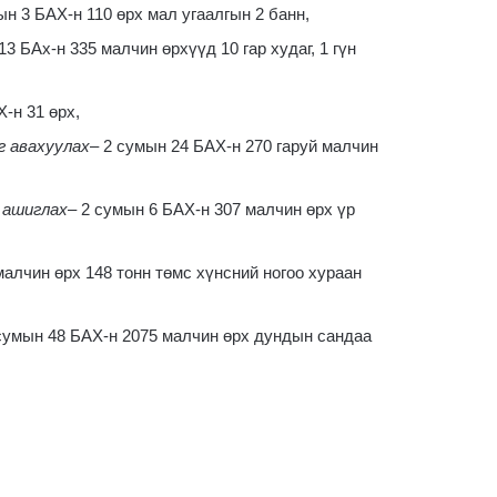
ын 3 БАХ-н 110 өрх мал угаалгын 2 банн,
13 БАх-н 335 малчин өрхүүд 10 гар худаг, 1 гүн
-н 31 өрх,
г авахуулах
– 2 сумын 24 БАХ-н 270 гаруй малчин
 ашиглах
– 2 сумын 6 БАХ-н 307 малчин өрх үр
малчин өрх 148 тонн төмс хүнсний ногоо хураан
 сумын 48 БАХ-н 2075 малчин өрх дундын сандаа