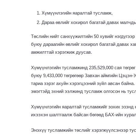
Хүмүүнлэгийн яаралтай тусламж,
Дараа өвлийг хохирол багатай давах малчд
Төслийн нийт санхүүжилтийн 50 хувийг нэгдүгээ
буюу дараагийн өвлийг хохирол багатай давах х
амжилттай хэрэгжиж дуусав.
Хүмүүнлэгийн тусламжинд 235,529,000 сая төгрөг
буюу 9,433,000 төгрөгөөр Завхан аймгийн Цэцэн-
тариа зэрэг ахуйн хэрэгцээний зүйл авсан байна.
эмэгтэйд эхний ээлжинд тусламж олгосон нь тус
Хүмүүнлэгийн яаралтай тусламжийг зохих эзэнд 
ихээхэн шалтгаалж байсан бөгөөд БАХ-ийн хура
Энэхүү тусламжийн төслийг хэрэгжүүлсэнээр тус