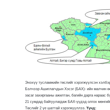
Энэхүү тусламжийн төслийг хэрэгжүүлсэн хэлбэр
Бэлчээр Ашиглагчдын Хэсэг (БАХ)- ийн малчин ө
засаг захиргааны ажилтан, багийн дарга нараас
21 сумдад байгуулагдаж БАХ-үүдэд олгох мөнгийг
Төслийг 2 үе шаттай хэрэгжүүллээ.
Үүнд: