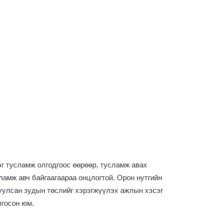
г тусламж олгодгоос өөрөөр, тусламж авах
амж авч байгаагаараа онцлогтой. Орон нутгийн
дуулсан зудын төслийг хэрэгжүүлэх ажлын хэсэг
лгосон юм.