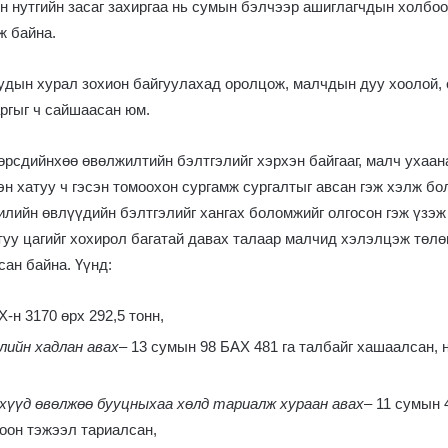
н нутгийн засаг захиргаа нь сумын бэлчээр ашиглагчдын холбо
ж байна.
удын хурал зохион байгуулахад оролцож, малчдын дуу хоолой, с
ргыг ч сайшаасан юм.
рсдийнхөө өвөлжилтийн бэлтгэлийг хэрхэн байгааг, малч ухаан
эн хатуу ч гэсэн томоохон сургамж сургалтыг авсан гэж хэлж 
илийн өвлүүдийн бэлтгэлийг хангах боломжийг олгосон гэж үзэж
уу цагийг хохирол багатай давах талаар малчид хэлэлцэж төлө
ан байна. Үүнд:
-н 3170 өрх 292,5 тонн,
лийн хадлан авах
– 13 сумын 98 БАХ 481 га талбайг хашаалсан,
хүүд өвөлжөө бууцныхаа хөлд тариалж хураан авах
– 11 сумын 
оон тэжээл тариалсан,