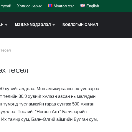
 тухай
Холбоо барих
Монгол хэл
English
АН
МЭДЭЭ МЭДЭЭЛЭЛ
БОДЛОГЫН САНАЛ
 төсөл
ЭХ ТӨСӨЛ
50 хувийг алдлаа. Мөн амьжиргааны эх үүсвэрээ
т төлийн 36.9 хувийг хүлээн авсан нь малчдын
н түмэнд тусламжийн гараа сунгаж 500 мянган
үүллээ. Төслийг “Ногоон Алт” Бэлчээрийн
Их тамир сум, Баян-Өлгий аймгийн Булган сум,