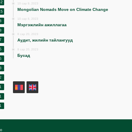
42
10 сар 9, 2023
Mongolian Nomads Move on Climate Change
15
10 сар 8, 2023
8
Мэргэжлийн ажиллагаа
8
8 сар 20, 2023
7
Аудит, жилийн тайлангууд
5
8 сар 20, 2023
Бусад
5
3
2
MN
EN
1
1
1
оо