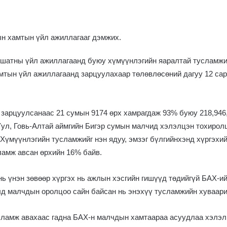
ын хамтын үйл ажиллагааг дэмжих.
р шатны үйл ажиллагаанд буюу хүмүүнлэгийн яаралтай тусламжи
амтын үйл ажиллагаанд зарцуулахаар төлөвлөсөний дагуу 12 са
 зарцуулсанаас 21 сумын 9174 өрх хамрагдаж 93% буюу 218,946,
Уул, Говь-Алтай аймгийн Бигэр сумын малчид хэлэлцэн тохиролц
 Хүмүүнлэгийн тусламжийг нэн ядуу, эмзэг бүлгийнхэнд хүргэхийг
ламж авсан өрхийн 16% байв.
нь үнэн зөвөөр хүргэх нь ажлын хэсгийн гишүүд төдийгүй БАХ-
лд малчдын оролцоо сайн байсан нь энэхүү тусламжийн хуваар
ламж авахаас гадна БАХ-н малчдын хамтаараа асуудлаа хэлэлц