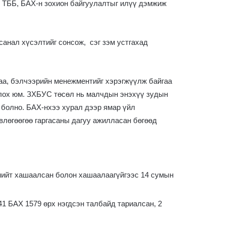
о ТББ, БАХ-н зохион байгуулалтыг илүү дэмжиж
анал хүсэлтийг сонсож, сэг зэм устгахад
аа, бэлчээрийн менежментийг хэрэгжүүлж байгаа
болох юм. ЗХБУС төсөл нь малчдын энэхүү зудын
 болно. БАХ-нхээ хурал дээр ямар үйл
влөгөөгөө гаргасаны дагуу ажилласан бөгөөд
 нийт хашаалсан болон хашаалаагүйгээс 14 сумын
41 БАХ 1579 өрх нэгдсэн талбайд тариалсан, 2