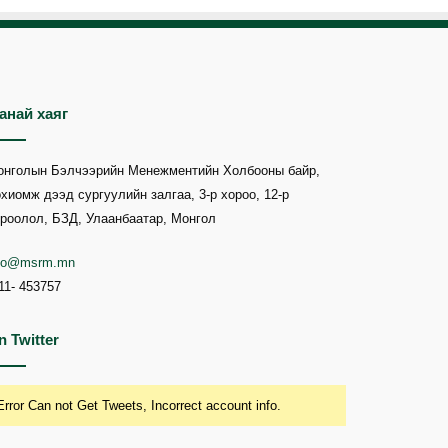
анай хаяг
онголын Бэлчээрийн Менежментийн Холбооны байр,
хиомж дээд сургуулийн залгаа, 3-р хороо, 12-р
роолол, БЗД, Улаанбаатар, Монгол
nfo@msrm.mn
11- 453757
n Twitter
Error Can not Get Tweets, Incorrect account info.