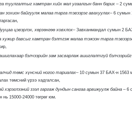
га туулгалтыг хамтран хийх мал угаалгын банн барих
– 2 сум
н зохион байгуулж малаа тарга тэвээрэг авахуулах
– 6 сумын 
гаргасан,
ууцаа цэвэрлэх, хөрзөнгөө ховхлох
– Завханмандал сумын 2 БАХ
хужир давсыг хамтран бэлтгэж малаа тэжээн тарга тэвээрэ
жир,
 ашиглахаар бэлчээрийн зам засварлаж ашиглалтгүй бэлчээрийг
малчид төмс хүнсний ногоо тариалах
– 10 сумын 37 БАХ-н 1563 
алах төмсний үрээ хадгалсан,
эй хэрэглээний зээл гаргаж дундын сангаа арвижуулж байна
– 6
 нь 15000-24000 төгрөг юм.