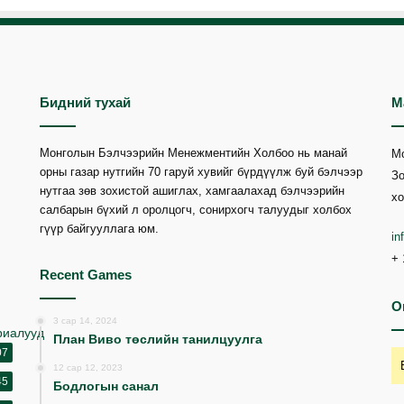
Бидний тухай
М
Монголын Бэлчээрийн Менежментийн Холбоо нь манай
М
орны газар нутгийн 70 гаруй хувийг бүрдүүлж буй бэлчээр
Зо
нутгаа зөв зохистой ашиглах, хамгаалахад бэлчээрийн
хо
салбарын бүхий л оролцогч, сонирхогч талуудыг холбох
гүүр байгууллага юм.
i
+ 
Recent Games
O
3 сар 14, 2024
риалууд
План Виво төслийн танилцуулга
07
12 сар 12, 2023
45
Бодлогын санал