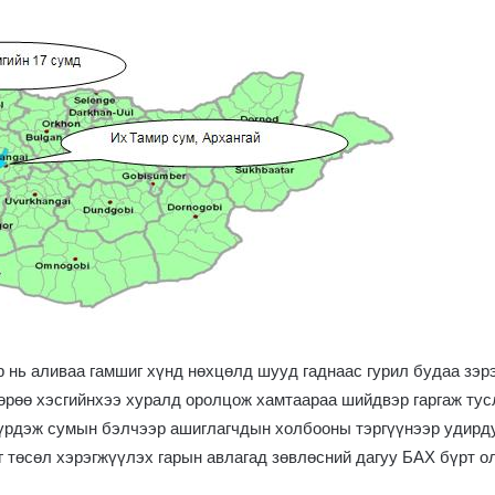
 нь аливаа гамшиг хүнд нөхцөлд шууд гаднаас гурил будаа зэрэ
өрөө хэсгийнхээ хуралд оролцож хамтаараа шийдвэр гаргаж тусл
 бүрдэж сумын бэлчээр ашиглагчдын холбооны тэргүүнээр удир
 төсөл хэрэгжүүлэх гарын авлагад зөвлөсний дагуу БАХ бүрт о