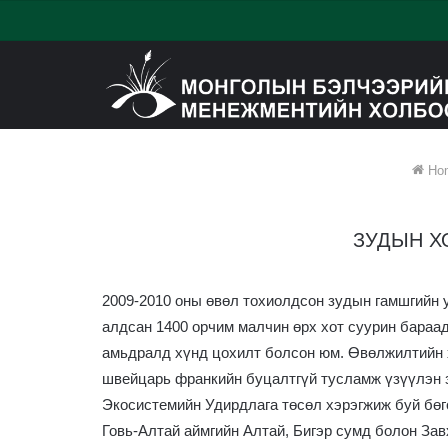
Ho
ЗУДЫН Х
2009-2010 оны өвөл тохиолдсон зудын гамшгийн 
алдсан 1400 орчим малчин өрх хот суурин бараад
амьдралд хүнд цохилт болсон юм. Өвөлжилтийн х
швейцарь франкийн буцалтгүй тусламж үзүүлэн з
Экосистемийн Удирдлага төсөл хэрэгжиж буй бөг
Говь-Алтай аймгийн Алтай, Бигэр сумд болон Зав