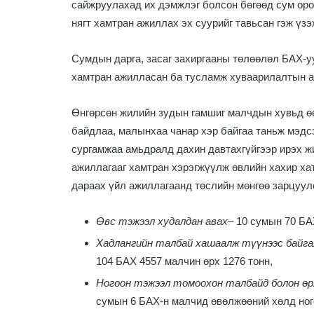
сайжруулахад их дэмжлэг болсон бөгөөд сум оро
нягт хамтран ажиллах эх суурийг тавьсан гэж үзэ
Сумдын дарга, засаг захиргааны төлөөлөл БАХ-у
хамтран ажилласан ба тусламж хуваарилалтын а
Өнгөрсөн жилийн зудын гамшиг малчдын хувьд өө
байдлаа, малынхаа чанар хэр байгаа таньж мэдс
сургамжаа амьдралд дахин давтахгүйгээр ирэх ж
ажиллагааг хамтран хэрэгжүүлж өвлийн хахир хат
дараах үйл ажиллагаанд төслийн мөнгөө зарцуулс
Өвс тэжээл худалдан авах
– 10 сумын 70 БАХ
Хадлангийн талбай хашаалж түүнээс байга
104 БАХ 4557 малчин өрх 1276 тонн,
Ногоон тэжээл томоохон талбайд болон өр
сумын 6 БАХ-н малчид өвөлжөөний хөлд ног