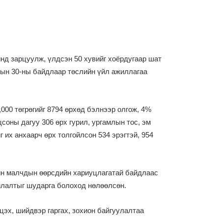
нд зарцуулж, үлдсэн 50 хувийг хоёрдугаар шат
рын 30-ны байдлаар төслийн үйл ажиллагаа
000 төгрөгийг 8794 өрхөд бэлнээр олгож, 4%
соны дагуу 306 өрх гурил, ургамлын тос, эм
 их анхаарч өрх толгойлсон 534 эрэгтэй, 954
ийн малчдын өөрсдийн хариуцлагатай байдлаас
илалтыг шударга болоход нөлөөлсөн.
эх, шийдвэр гаргах, зохион байгуулалтаа