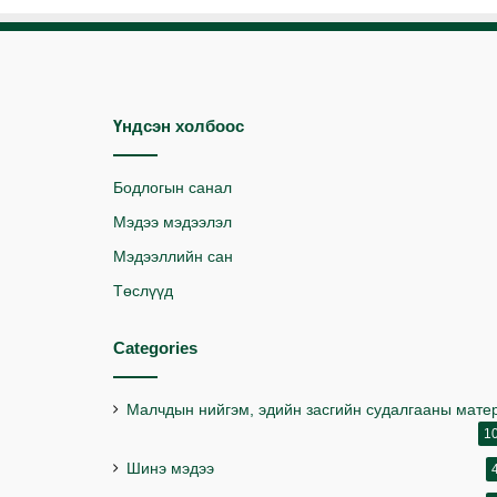
Үндсэн холбоос
Бодлогын санал
Мэдээ мэдээлэл
Мэдээллийн сан
Төслүүд
Categories
Малчдын нийгэм, эдийн засгийн судалгааны мате
1
Шинэ мэдээ