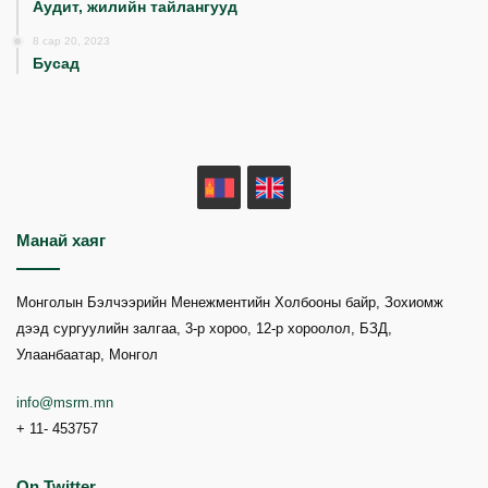
Аудит, жилийн тайлангууд
8 сар 20, 2023
Бусад
MN
EN
Манай хаяг
Монголын Бэлчээрийн Менежментийн Холбооны байр, Зохиомж
дээд сургуулийн залгаа, 3-р хороо, 12-р хороолол, БЗД,
Улаанбаатар, Монгол
info@msrm.mn
+ 11- 453757
On Twitter