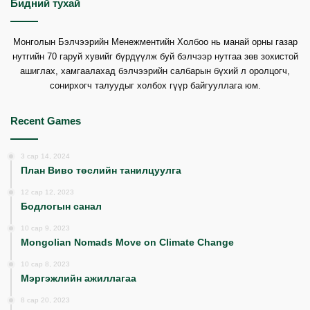
Бидний тухай
Монголын Бэлчээрийн Менежментийн Холбоо нь манай орны газар
нутгийн 70 гаруй хувийг бүрдүүлж буй бэлчээр нутгаа зөв зохистой
ашиглах, хамгаалахад бэлчээрийн салбарын бүхий л оролцогч,
сонирхогч талуудыг холбох гүүр байгууллага юм.
Recent Games
3 сар 14, 2024
План Виво төслийн танилцуулга
12 сар 12, 2023
Бодлогын санал
10 сар 9, 2023
Mongolian Nomads Move on Climate Change
10 сар 8, 2023
Мэргэжлийн ажиллагаа
8 сар 20, 2023