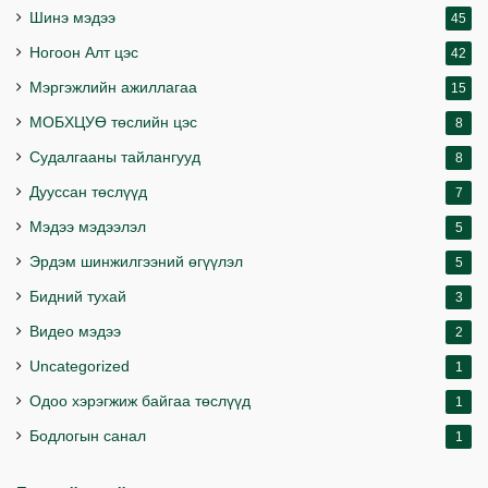
Шинэ мэдээ
45
Ногоон Алт цэс
42
Мэргэжлийн ажиллагаа
15
МОБХЦУӨ төслийн цэс
8
Судалгааны тайлангууд
8
Дууссан төслүүд
7
Мэдээ мэдээлэл
5
Эрдэм шинжилгээний өгүүлэл
5
Бидний тухай
3
Видео мэдээ
2
Uncategorized
1
Одоо хэрэгжиж байгаа төслүүд
1
Бодлогын санал
1