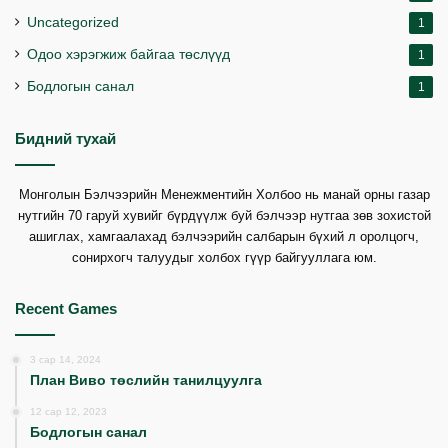
Uncategorized
1
Одоо хэрэгжиж байгаа төслүүд
1
Бодлогын санал
1
Бидний тухай
Монголын Бэлчээрийн Менежментийн Холбоо нь манай орны газар
нутгийн 70 гаруй хувийг бүрдүүлж буй бэлчээр нутгаа зөв зохистой
ашиглах, хамгаалахад бэлчээрийн салбарын бүхий л оролцогч,
сонирхогч талуудыг холбох гүүр байгууллага юм.
Recent Games
3 сар 14, 2024
План Виво төслийн танилцуулга
12 сар 12, 2023
Бодлогын санал