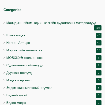
Categories
Малчдын нийгэм, эдийн засгийн судалгааны материалууд
107
Шинэ мэдээ
45
Ногоон Алт цэс
42
Мэргэжлийн ажиллагаа
15
МОБХЦУӨ төслийн цэс
8
Судалгааны тайлангууд
8
Дууссан төслүүд
7
Мэдээ мэдээлэл
5
Эрдэм шинжилгээний өгүүлэл
5
Бидний тухай
3
Видео мэдээ
2