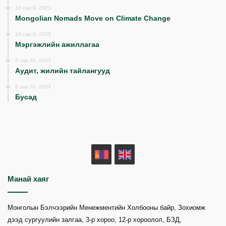
10 сар 9, 2023
Mongolian Nomads Move on Climate Change
10 сар 8, 2023
Мэргэжлийн ажиллагаа
8 сар 20, 2023
Аудит, жилийн тайлангууд
8 сар 20, 2023
Бусад
MN
EN
Манай хаяг
Монголын Бэлчээрийн Менежментийн Холбооны байр, Зохиомж
дээд сургуулийн залгаа, 3-р хороо, 12-р хороолол, БЗД,