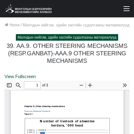
M
Home
/
Малчдын нийгэм, эдийн засгийн судалгааны материалууд
Малчдын нийгэм, эдийн засгийн судалгааны материалууд
39. AA.9. OTHER STEERING MECHANISMS
(RESP.GANBAT)-AAA.9 OTHER STEERING
MECHANISMS
View Fullscreen