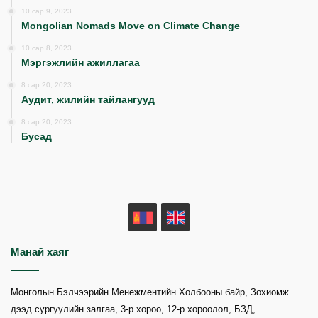
10 сар 9, 2023
Mongolian Nomads Move on Climate Change
10 сар 8, 2023
Мэргэжлийн ажиллагаа
8 сар 20, 2023
Аудит, жилийн тайлангууд
8 сар 20, 2023
Бусад
MN
EN
Манай хаяг
Монголын Бэлчээрийн Менежментийн Холбооны байр, Зохиомж
дээд сургуулийн залгаа, 3-р хороо, 12-р хороолол, БЗД,