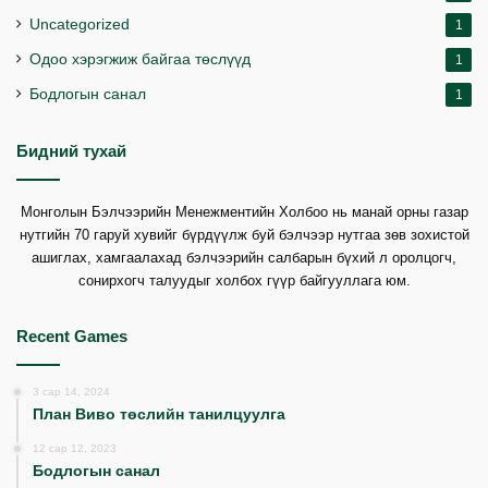
Uncategorized
1
Одоо хэрэгжиж байгаа төслүүд
1
Бодлогын санал
1
Бидний тухай
Монголын Бэлчээрийн Менежментийн Холбоо нь манай орны газар
нутгийн 70 гаруй хувийг бүрдүүлж буй бэлчээр нутгаа зөв зохистой
ашиглах, хамгаалахад бэлчээрийн салбарын бүхий л оролцогч,
сонирхогч талуудыг холбох гүүр байгууллага юм.
Recent Games
3 сар 14, 2024
План Виво төслийн танилцуулга
12 сар 12, 2023
Бодлогын санал