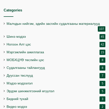
Categories
Малчдын нийгэм, эдийн засгийн судалгааны материалууд
107
Шинэ мэдээ
45
Ногоон Алт цэс
42
Мэргэжлийн ажиллагаа
15
МОБХЦУӨ төслийн цэс
8
Судалгааны тайлангууд
8
Дууссан төслүүд
7
Мэдээ мэдээлэл
5
Эрдэм шинжилгээний өгүүлэл
5
Бидний тухай
3
Видео мэдээ
2