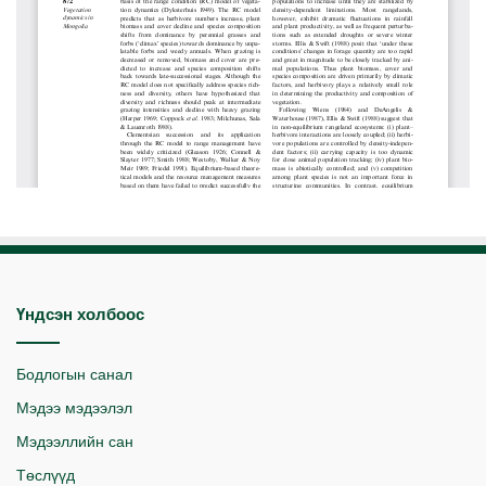
Үндсэн холбоос
Бодлогын санал
Мэдээ мэдээлэл
Мэдээллийн сан
Төслүүд