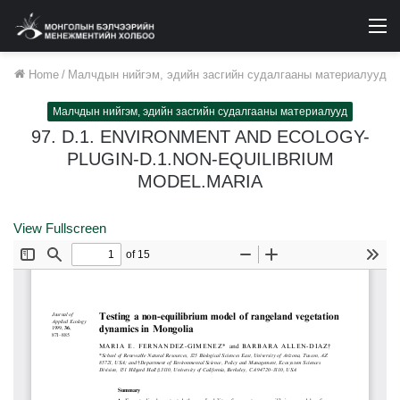
M
Home
/
Малчдын нийгэм, эдийн засгийн судалгааны материалууд
Малчдын нийгэм, эдийн засгийн судалгааны материалууд
97. D.1. ENVIRONMENT AND ECOLOGY-
PLUGIN-D.1.NON-EQUILIBRIUM
MODEL.MARIA
View Fullscreen