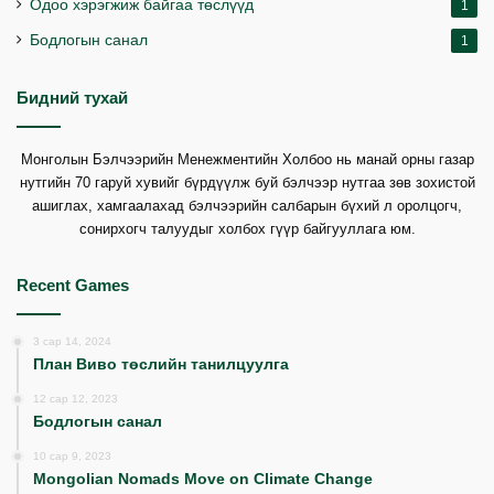
Одоо хэрэгжиж байгаа төслүүд
1
Бодлогын санал
1
Бидний тухай
Монголын Бэлчээрийн Менежментийн Холбоо нь манай орны газар
нутгийн 70 гаруй хувийг бүрдүүлж буй бэлчээр нутгаа зөв зохистой
ашиглах, хамгаалахад бэлчээрийн салбарын бүхий л оролцогч,
сонирхогч талуудыг холбох гүүр байгууллага юм.
Recent Games
3 сар 14, 2024
План Виво төслийн танилцуулга
12 сар 12, 2023
Бодлогын санал
10 сар 9, 2023
Mongolian Nomads Move on Climate Change