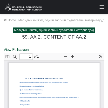
M
Home
/
Малчдын нийгэм, эдийн засгийн судалгааны материалууд
Малчдын нийгэм, эдийн засгийн судалгааны материалууд
59. AA.2. CONTENT OF AA.2
View Fullscreen