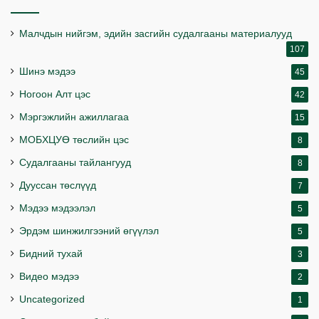
Малчдын нийгэм, эдийн засгийн судалгааны материалууд
107
Шинэ мэдээ
45
Ногоон Алт цэс
42
Мэргэжлийн ажиллагаа
15
МОБХЦУӨ төслийн цэс
8
Судалгааны тайлангууд
8
Дууссан төслүүд
7
Мэдээ мэдээлэл
5
Эрдэм шинжилгээний өгүүлэл
5
Бидний тухай
3
Видео мэдээ
2
Uncategorized
1