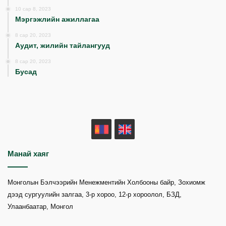
10 сар 8, 2023
Мэргэжлийн ажиллагаа
8 сар 20, 2023
Аудит, жилийн тайлангууд
8 сар 20, 2023
Бусад
MN
EN
Манай хаяг
Монголын Бэлчээрийн Менежментийн Холбооны байр, Зохиомж
дээд сургуулийн залгаа, 3-р хороо, 12-р хороолол, БЗД,
Улаанбаатар, Монгол