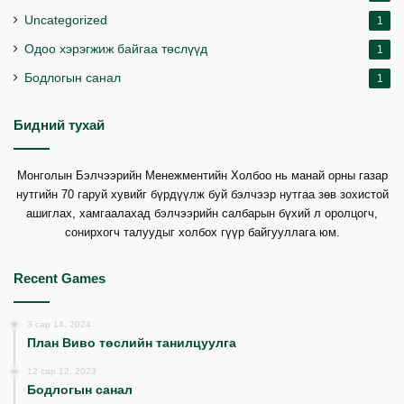
Uncategorized
1
Одоо хэрэгжиж байгаа төслүүд
1
Бодлогын санал
1
Бидний тухай
Монголын Бэлчээрийн Менежментийн Холбоо нь манай орны газар
нутгийн 70 гаруй хувийг бүрдүүлж буй бэлчээр нутгаа зөв зохистой
ашиглах, хамгаалахад бэлчээрийн салбарын бүхий л оролцогч,
сонирхогч талуудыг холбох гүүр байгууллага юм.
Recent Games
3 сар 14, 2024
План Виво төслийн танилцуулга
12 сар 12, 2023
Бодлогын санал