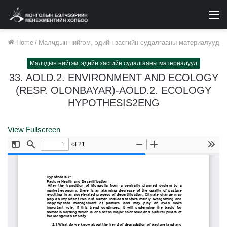
M
Home
/
Малчдын нийгэм, эдийн засгийн судалгааны материалууд
Малчдын нийгэм, эдийн засгийн судалгааны материалууд
33. AOLD.2. ENVIRONMENT AND ECOLOGY
(RESP. OLONBAYAR)-AOLD.2. ECOLOGY
HYPOTHESIS2ENG
View Fullscreen