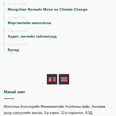
10 сар 9, 2023
Mongolian Nomads Move on Climate Change
10 сар 8, 2023
Мэргэжлийн ажиллагаа
8 сар 20, 2023
Аудит, жилийн тайлангууд
8 сар 20, 2023
Бусад
MN
EN
Манай хаяг
Монголын Бэлчээрийн Менежментийн Холбооны байр, Зохиомж
дээд сургуулийн залгаа, 3-р хороо, 12-р хороолол, БЗД,