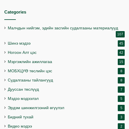
Categories
Малчдын нийгэм, эдийн засгийн судалгааны материалууд
107
Шинэ мэдээ
45
Ногоон Алт цэс
42
Мэргэжлийн ажиллагаа
15
МОБХЦУӨ төслийн цэс
8
Судалгааны тайлангууд
8
Дууссан төслүүд
7
Мэдээ мэдээлэл
5
Эрдэм шинжилгээний өгүүлэл
5
Бидний тухай
3
Видео мэдээ
2