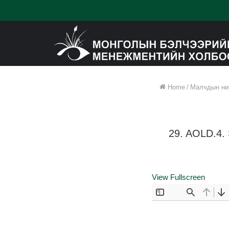
Home
/
Малчдын ний
29. AOLD.4
View Fullscreen