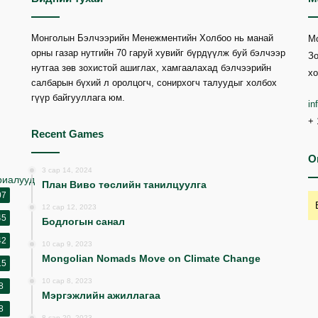
Монголын Бэлчээрийн Менежментийн Холбоо нь манай
М
орны газар нутгийн 70 гаруй хувийг бүрдүүлж буй бэлчээр
Зо
нутгаа зөв зохистой ашиглах, хамгаалахад бэлчээрийн
хо
салбарын бүхий л оролцогч, сонирхогч талуудыг холбох
гүүр байгууллага юм.
i
+ 
Recent Games
O
3 сар 14, 2024
риалууд
План Виво төслийн танилцуулга
07
12 сар 12, 2023
45
Бодлогын санал
42
10 сар 9, 2023
Mongolian Nomads Move on Climate Change
15
10 сар 8, 2023
8
Мэргэжлийн ажиллагаа
8
8 сар 20, 2023