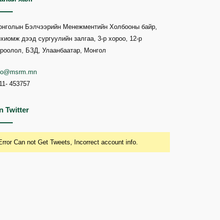
онголын Бэлчээрийн Менежментийн Холбооны байр,
хиомж дээд сургуулийн залгаа, 3-р хороо, 12-р
роолол, БЗД, Улаанбаатар, Монгол
nfo@msrm.mn
11- 453757
n Twitter
Error Can not Get Tweets, Incorrect account info.