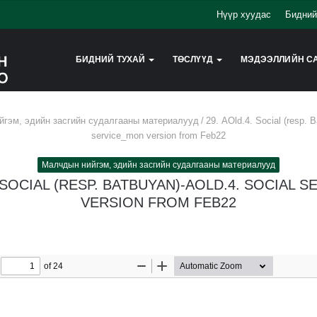
Нүүр хуудас
Бидний
БИДНИЙ ТУХАЙ
ТӨСЛҮҮД
МЭДЭЭЛЛИЙН С
гэм, эдийн засгийн судалгааны материалууд
/
29. AOld.4. Social (resp. 
service_mon version from Feb22
Малчдын нийгэм, эдийн засгийн судалгааны материалууд
. SOCIAL (RESP. BATBUYAN)-AOLD.4. SOCIAL 
VERSION FROM FEB22