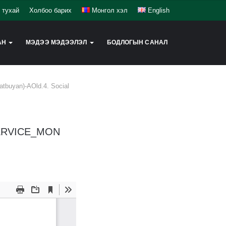
 тухай
Холбоо барих
Монгол хэл
English
АН
МЭДЭЭ МЭДЭЭЛЭЛ
БОДЛОГЫН САНАЛ
Batbuyan)-AOld.4. Social
SERVICE_MON