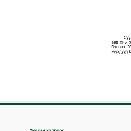
Үндсэн холбоос