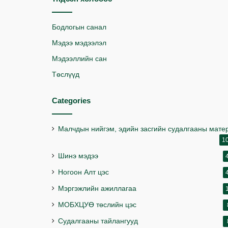
Бодлогын санал
Мэдээ мэдээлэл
Мэдээллийн сан
Төслүүд
Categories
Малчдын нийгэм, эдийн засгийн судалгааны мате
1
Шинэ мэдээ
Ногоон Алт цэс
Мэргэжлийн ажиллагаа
МОБХЦУӨ төслийн цэс
Судалгааны тайлангууд