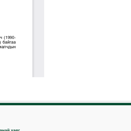
анай хаяг