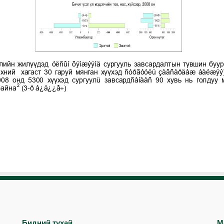
Бидний тухай
М