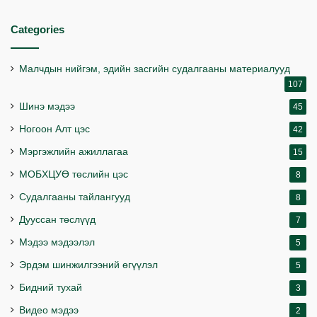
Categories
Малчдын нийгэм, эдийн засгийн судалгааны материалууд
107
Шинэ мэдээ
45
Ногоон Алт цэс
42
Мэргэжлийн ажиллагаа
15
МОБХЦУӨ төслийн цэс
8
Судалгааны тайлангууд
8
Дууссан төслүүд
7
Мэдээ мэдээлэл
5
Эрдэм шинжилгээний өгүүлэл
5
Бидний тухай
3
Видео мэдээ
2