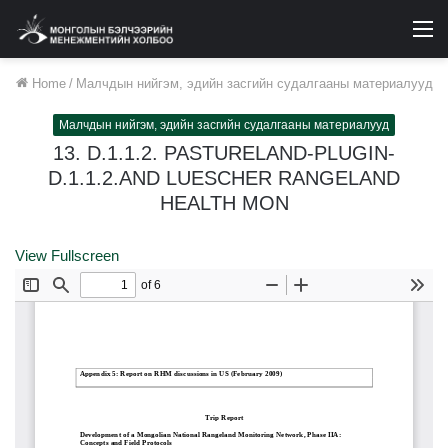
M
Home
/
Малчдын нийгэм, эдийн засгийн судалгааны материалууд
Малчдын нийгэм, эдийн засгийн судалгааны материалууд
13. D.1.1.2. PASTURELAND-PLUGIN-
D.1.1.2.AND LUESCHER RANGELAND
HEALTH MON
View Fullscreen