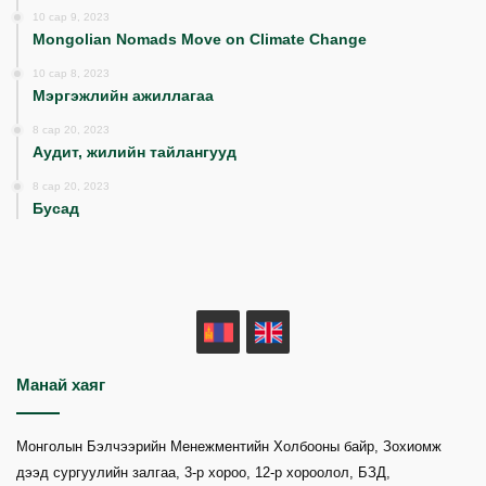
10 сар 9, 2023
Mongolian Nomads Move on Climate Change
10 сар 8, 2023
Мэргэжлийн ажиллагаа
8 сар 20, 2023
Аудит, жилийн тайлангууд
8 сар 20, 2023
Бусад
MN
EN
Манай хаяг
Монголын Бэлчээрийн Менежментийн Холбооны байр, Зохиомж
дээд сургуулийн залгаа, 3-р хороо, 12-р хороолол, БЗД,