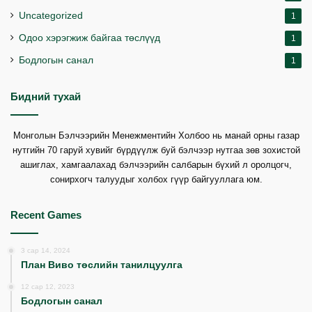
Uncategorized
1
Одоо хэрэгжиж байгаа төслүүд
1
Бодлогын санал
1
Бидний тухай
Монголын Бэлчээрийн Менежментийн Холбоо нь манай орны газар
нутгийн 70 гаруй хувийг бүрдүүлж буй бэлчээр нутгаа зөв зохистой
ашиглах, хамгаалахад бэлчээрийн салбарын бүхий л оролцогч,
сонирхогч талуудыг холбох гүүр байгууллага юм.
Recent Games
3 сар 14, 2024
План Виво төслийн танилцуулга
12 сар 12, 2023
Бодлогын санал