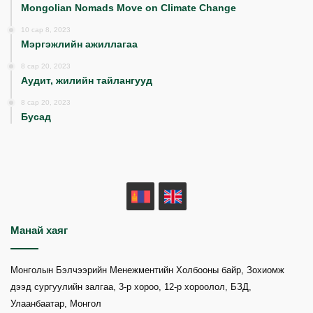
Mongolian Nomads Move on Climate Change
10 сар 8, 2023
Мэргэжлийн ажиллагаа
8 сар 20, 2023
Аудит, жилийн тайлангууд
8 сар 20, 2023
Бусад
MN
EN
Манай хаяг
Монголын Бэлчээрийн Менежментийн Холбооны байр, Зохиомж
дээд сургуулийн залгаа, 3-р хороо, 12-р хороолол, БЗД,
Улаанбаатар, Монгол