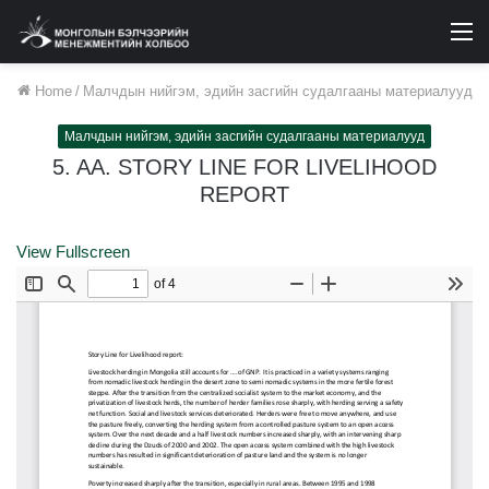
M
Home
/
Малчдын нийгэм, эдийн засгийн судалгааны материалууд
Малчдын нийгэм, эдийн засгийн судалгааны материалууд
5. AA. STORY LINE FOR LIVELIHOOD
REPORT
View Fullscreen