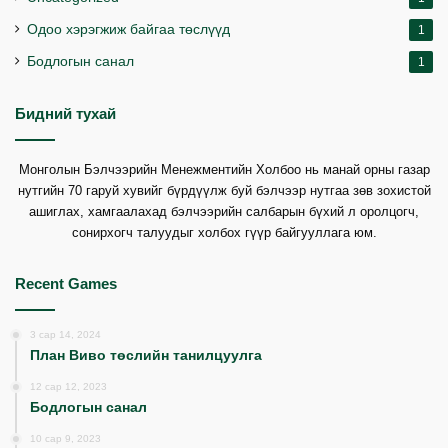
Одоо хэрэгжиж байгаа төслүүд
1
Бодлогын санал
1
Бидний тухай
Монголын Бэлчээрийн Менежментийн Холбоо нь манай орны газар
нутгийн 70 гаруй хувийг бүрдүүлж буй бэлчээр нутгаа зөв зохистой
ашиглах, хамгаалахад бэлчээрийн салбарын бүхий л оролцогч,
сонирхогч талуудыг холбох гүүр байгууллага юм.
Recent Games
3 сар 14, 2024
План Виво төслийн танилцуулга
12 сар 12, 2023
Бодлогын санал
10 сар 9, 2023