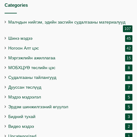
Categories
Малчдын нийгэм, эдийн засгийн судалгааны материалууд
107
Шинэ мэдээ
45
Ногоон Алт цэс
42
Мэргэжлийн ажиллагаа
15
МОБХЦУӨ төслийн цэс
8
Судалгааны тайлангууд
8
Дууссан төслүүд
7
Мэдээ мэдээлэл
5
Эрдэм шинжилгээний өгүүлэл
5
Бидний тухай
3
Видео мэдээ
2
Uncategorized
1