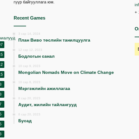
гүүр байгууллага юм.
i
+ 
Recent Games
O
3 сар 14, 2024
риалууд
План Виво төслийн танилцуулга
07
12 сар 12, 2023
45
Бодлогын санал
42
10 сар 9, 2023
Mongolian Nomads Move on Climate Change
15
10 сар 8, 2023
8
Мэргэжлийн ажиллагаа
8
8 сар 20, 2023
7
Аудит, жилийн тайлангууд
5
8 сар 20, 2023
Бусад
5
3