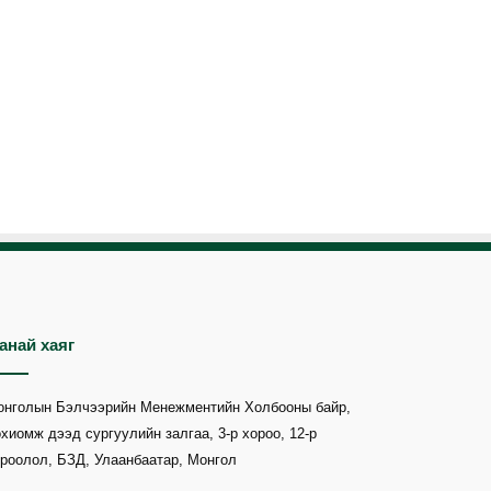
анай хаяг
онголын Бэлчээрийн Менежментийн Холбооны байр,
хиомж дээд сургуулийн залгаа, 3-р хороо, 12-р
роолол, БЗД, Улаанбаатар, Монгол