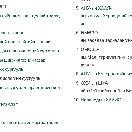
ДТГ
АНУ-ын
ХААЯ-
жлийн
агентлаг
,
түүний
төслүү
ны
харьяа
Хорнадагийн
өв
илгээ
төсөл
ӨМӨЗО-
ны засвлаа Тариалангийн
ний
олон
нийтийн
телевиз
ӨМӨЗО-
рдэм
шинжилгээний
хүрээлэн
ны Мал, тариалангийн э
ны
шинжилгээний
газар
рээлэн
их
сургууль
АНУ-ын
Колорадогийн
и
обиологийн
сургууль
ОХУ-ын
ШУА-
млын
үр
үйлдвэрлэгчдийн
хол
ийн
Сибирийн
салбар
Би
Ислан
=дын
ХААИС
ийгэмлэг*
С
Тогтвортой
амьжиргаа
төсөл-