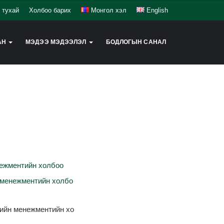
 тухай
Холбоо барих
Монгол хэл
English
АН
МЭДЭЭ МЭДЭЭЛЭЛ
БОДЛОГЫН САНАЛ
ежментийн
холбоо
менежментийн
холбо
ийн
менежментийн
хо