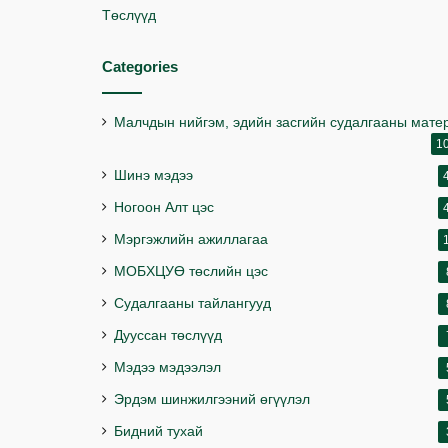
Төслүүд
Categories
Малчдын нийгэм, эдийн засгийн судалгааны мате
1
Шинэ мэдээ
Ногоон Алт цэс
Мэргэжлийн ажиллагаа
МОБХЦУӨ төслийн цэс
Судалгааны тайлангууд
Дууссан төслүүд
Мэдээ мэдээлэл
Эрдэм шинжилгээний өгүүлэл
Бидний тухай