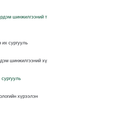
эрдэм
шинжилгээний
т
 их сургууль
рдэм шинжилгээний хү
х
сургууль
ологийн
хүрээлэн