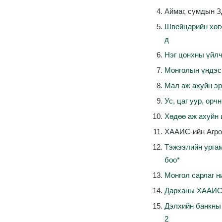
Аймаг
,
сумдын
З
Швейцарийн
хөг
д
Нэг цонхны
үйлч
Монголын
үндэс
Мал
аж
ахуйн
э
Ус
, цаг уур,
орч
Хөдөө
аж
ахуйн
ХААИС-ийн
Агр
Тэжээлийн
урга
боо*
Монгол
сарлаг
н
Дарханы
ХААИ
Дэлхийн
банкны
2