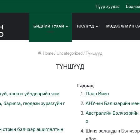
Нүүр хуудас
Бидний
БИДНИЙ ТУХАЙ
ТӨСЛҮҮД
МЭДЭЭЛЛИЙН С
Home
/
Uncategorized
/
Түншүүд
ТҮНШҮҮД
Гадаад
хуй
,
хөнгөн
үйлдвэрийн
яам
План Виво
а
,
барилга
,
геодези
зурагзүйн
г
АНУ-ын
Бэлчээрийн
мен
Австралийн
Бэлчээрийн
о
н
отрын
бэлчээр
ашиглалтын
Шинэ
зеландын
Бэлчээр
лбоо