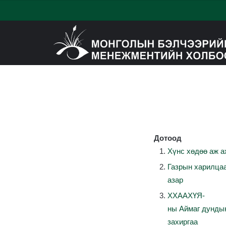
Дотоод
Хүнс
хөдөө
аж
а
Газрын
харилца
азар
ХХААХҮЯ-
ны
Аймаг
дунды
захиргаа