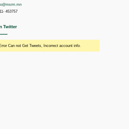
nfo@msrm.mn
11- 453757
n Twitter
Error Can not Get Tweets, Incorrect account info.