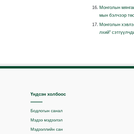
Монголын
мянга
мын
бэлчээр
тө
Монголын
хэвлэ
лхий
”
сэтгүүлчд
Үндсэн холбоос
Бодлогын санал
Мэдээ мэдээлэл
Мэдээллийн сан