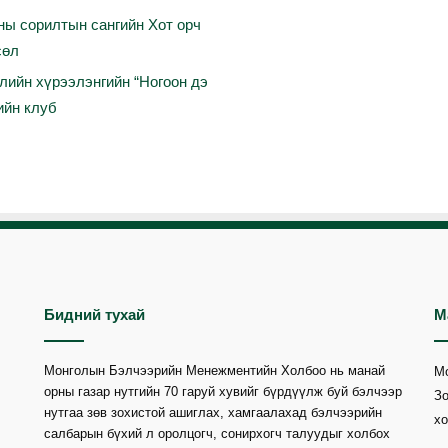
ны
сорилтын
сангийн
Хот
орч
сөл
лийн
хүрээлэнгийн
“
Ногоон
дэ
ийн
клуб
Бидний тухай
М
Монголын Бэлчээрийн Менежментийн Холбоо нь манай
М
орны газар нутгийн 70 гаруй хувийг бүрдүүлж буй бэлчээр
Зо
нутгаа зөв зохистой ашиглах, хамгаалахад бэлчээрийн
хо
салбарын бүхий л оролцогч, сонирхогч талуудыг холбох