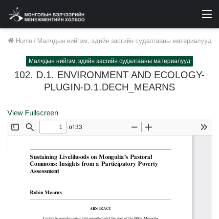
M
Home
/
Малчдын нийгэм, эдийн засгийн судалгааны материалууд
Малчдын нийгэм, эдийн засгийн судалгааны материалууд
102. D.1. ENVIRONMENT AND ECOLOGY-
PLUGIN-D.1.DECH_MEARNS
View Fullscreen