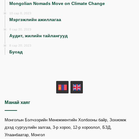
Mongolian Nomads Move on Climate Change
10 сар 8, 2023
Мэргэжлийн ажиллагаа
8 сар 20, 2023
Аудит, жилийн тайлангууд
8 сар 20, 2023
Бусад
MN
EN
Манай хаяг
Монголын Бэлчээрийн Менежментийн Холбооны байр, Зохиомж
дээд сургуулийн залгаа, 3-р хороо, 12-р хороолол, БЗД,
Улаанбаатар, Монгол