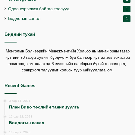
Одоо хэрэгжиж байгаа төслүүд
1
Бодлогын санал
1
Бидний тухай
Монголын Бэлчээрийн Менежментийн Холбоо нь манай орны газар
нутгийн 70 гаруй хувийг бүрдүүлж буй бэлчээр нутгаа зөв зохистой
ашиглах, хамгаалахад бэлчээрийн салбарын бүхий л оролцогч,
сонирхогч талуудыг холбох гүүр байгууллага юм.
Recent Games
3 сар 14, 2024
План Виво төслийн танилцуулга
12 сар 12, 2023
Бодлогын санал
10 сар 9, 2023