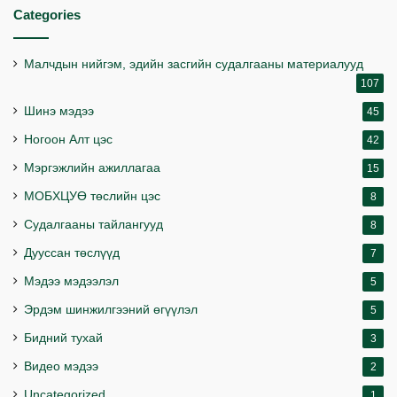
Categories
Малчдын нийгэм, эдийн засгийн судалгааны материалууд
107
Шинэ мэдээ
45
Ногоон Алт цэс
42
Мэргэжлийн ажиллагаа
15
МОБХЦУӨ төслийн цэс
8
Судалгааны тайлангууд
8
Дууссан төслүүд
7
Мэдээ мэдээлэл
5
Эрдэм шинжилгээний өгүүлэл
5
Бидний тухай
3
Видео мэдээ
2
Uncategorized
1