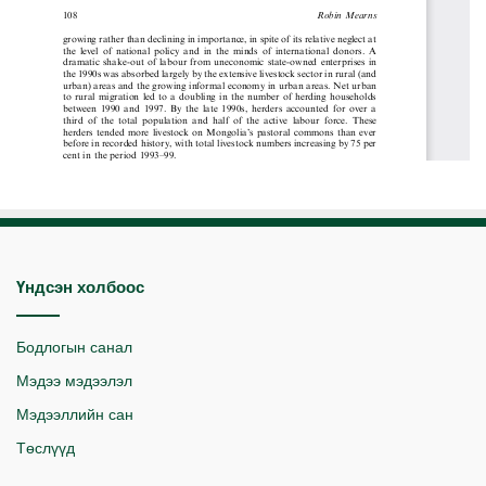
Үндсэн холбоос
Бодлогын санал
Мэдээ мэдээлэл
Мэдээллийн сан
Төслүүд