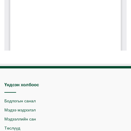
Үндсэн холбоос
Бодлогын санал
Мэдээ мэдээлэл
Мэдээллийн сан
Төслүүд