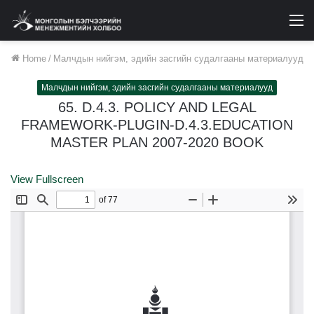
M
Home
/
Малчдын нийгэм, эдийн засгийн судалгааны материалууд
Малчдын нийгэм, эдийн засгийн судалгааны материалууд
65. D.4.3. POLICY AND LEGAL
FRAMEWORK-PLUGIN-D.4.3.EDUCATION
MASTER PLAN 2007-2020 BOOK
View Fullscreen