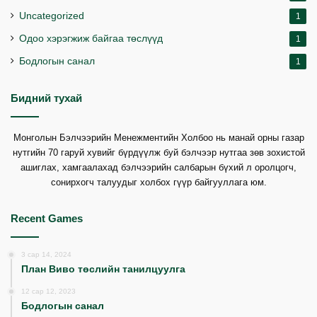
Uncategorized
1
Одоо хэрэгжиж байгаа төслүүд
1
Бодлогын санал
1
Бидний тухай
Монголын Бэлчээрийн Менежментийн Холбоо нь манай орны газар
нутгийн 70 гаруй хувийг бүрдүүлж буй бэлчээр нутгаа зөв зохистой
ашиглах, хамгаалахад бэлчээрийн салбарын бүхий л оролцогч,
сонирхогч талуудыг холбох гүүр байгууллага юм.
Recent Games
3 сар 14, 2024
План Виво төслийн танилцуулга
12 сар 12, 2023
Бодлогын санал