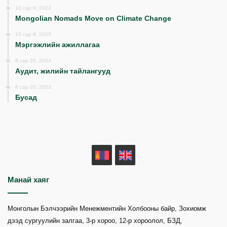
10 сар 9, 2023
Mongolian Nomads Move on Climate Change
10 сар 8, 2023
Мэргэжлийн ажиллагаа
8 сар 20, 2023
Аудит, жилийн тайлангууд
8 сар 20, 2023
Бусад
MN
EN
Манай хаяг
Монголын Бэлчээрийн Менежментийн Холбооны байр, Зохиомж
дээд сургуулийн залгаа, 3-р хороо, 12-р хороолол, БЗД,