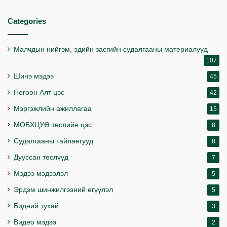
Categories
Малчдын нийгэм, эдийн засгийн судалгааны материалууд
107
Шинэ мэдээ
45
Ногоон Алт цэс
42
Мэргэжлийн ажиллагаа
15
МОБХЦУӨ төслийн цэс
8
Судалгааны тайлангууд
8
Дууссан төслүүд
7
Мэдээ мэдээлэл
5
Эрдэм шинжилгээний өгүүлэл
5
Бидний тухай
3
Видео мэдээ
2