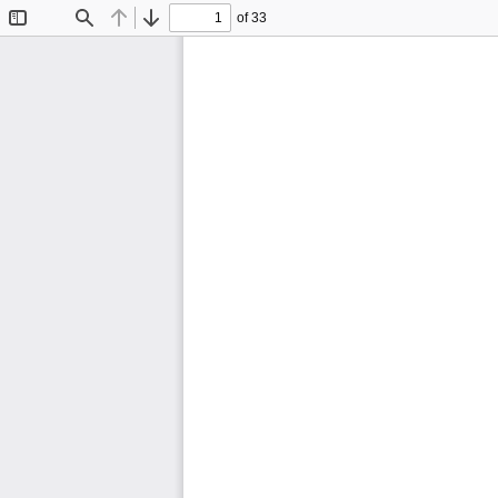
of 33
Toggle
Find
Previous
Next
Sidebar