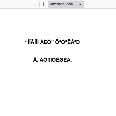
Zoom
Zoom
Out
In
“ÍÎÃÎÎÍ
ÀËÒ”
ÕªÒªËÁªÐ
Ä
. 
ÁÓßÍÕÈØÈÃ
.