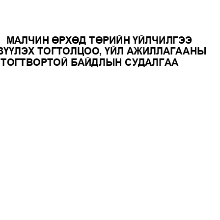
МАЛЧИН
Ө
РХ
Ө
Д
Т
Ө
РИЙН
Ү
ЙЛЧИЛГЭЭ
З
ҮҮ
ЛЭХ
ТОГТОЛЦОО
, 
Ү
ЙЛ
АЖИЛЛАГААНЫ
ТОГТВОРТОЙ
БАЙДЛЫН
СУДАЛГАА